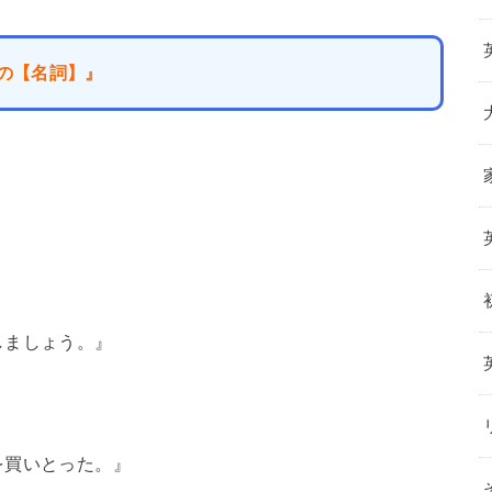
べての【名詞】』
しましょう。』
を買いとった。』