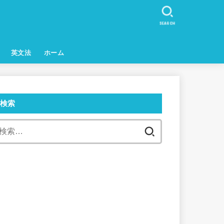
SEARCH
英文法
ホーム
検索
検
索: