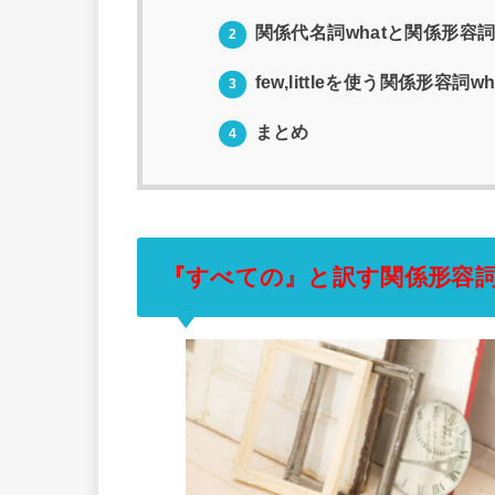
関係代名詞whatと関係形容詞
2
few,littleを使う関係形容
3
まとめ
4
『すべての』と訳す関係形容詞w