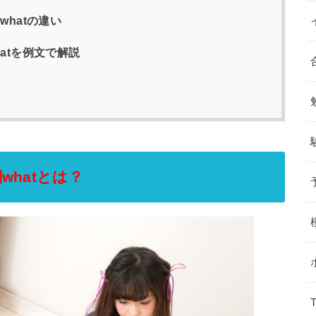
whatの違い
詞whatを例文で解説
hatとは？