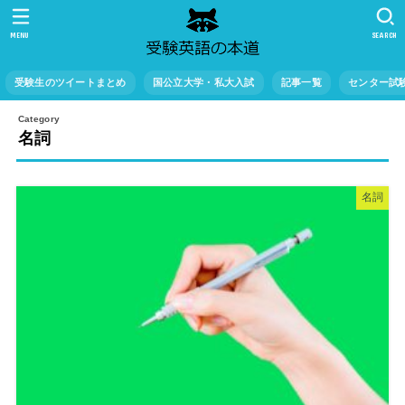
MENU
SEARCH
受験生のツイートまとめ
国公立大学・私大入試
記事一覧
センター試
名詞
名詞