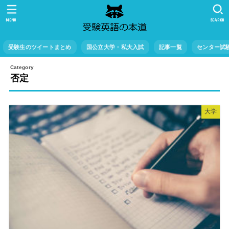
MENU
SEARCH
受験生のツイートまとめ
国公立大学・私大入試
記事一覧
センター試
否定
大学