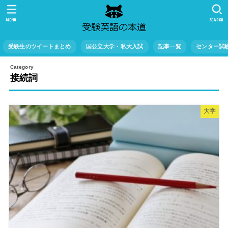
MENU
SEARCH
受験生のツイートまとめ
国公立大学・私大入試
記事一覧
センター試
接続詞
大学