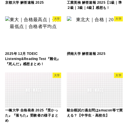
京都大学 解答速報 2025
工業英検 解答速報 2025【1級｜準
２級｜3級｜4級】感想も！
大学
大学
2025年 12月 TOEIC
摂南大学 解答速報 2025
Listening&Reading Test『難化』
『死んだ』感想まとめ！
大学
大学
一橋大学 合格発表 2025『受かっ
駿台模試の過去問はamazon等で買
た』『落ちた』受験者の様子まと
える？【中学生・高校生】
め