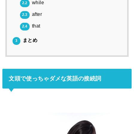
while
2.2
after
2.3
that
2.4
まとめ
3
文頭で使っちゃダメな英語の接続詞