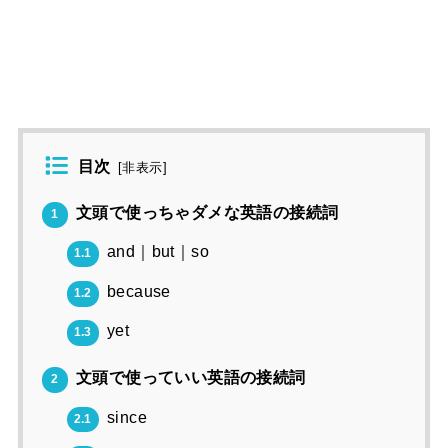
目次
[
非表示
]
文頭で使っちゃダメな英語の接続詞
1
and｜but｜so
1.1
because
1.2
yet
1.3
文頭で使っていい英語の接続詞
2
since
2.1