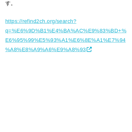
す。
https://refind2ch.org/search?
q=%E6%9D%B1%E4%BA%AC%E9%83%BD+%
E6%95%99%E5%93%A1%E6%8E%A1%E7%94
%A8%E8%A9%A6%E9%A8%93