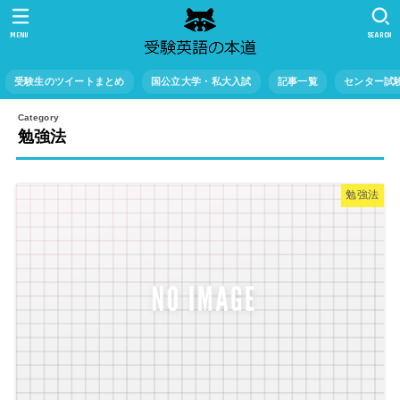
MENU
SEARCH
受験生のツイートまとめ
国公立大学・私大入試
記事一覧
センター試
勉強法
勉強法