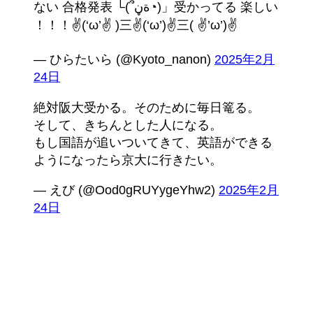
ない 合格発表 └(՞ةڼ◔)」受かってる 楽しい
！！！✌(‘ω’✌ )三✌(‘ω’)✌三( ✌’ω’)✌
— ひらたいら (@Kyoto_nanon)
2025年2月
24日
絶対阪大受かる。そのために毎日篭る。
そして、きちんとした人になる。
もし国語が追いついてきて、英語ができる
ようになったら京大に行きたい。
— えび (@Ood0gRUYygeYhw2)
2025年2月
24日