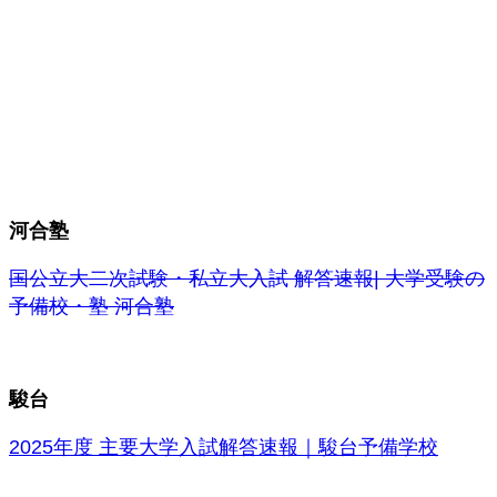
河合塾
国公立大二次試験・私立大入試 解答速報| 大学受験の
予備校・塾 河合塾
駿台
2025年度 主要大学入試解答速報｜駿台予備学校