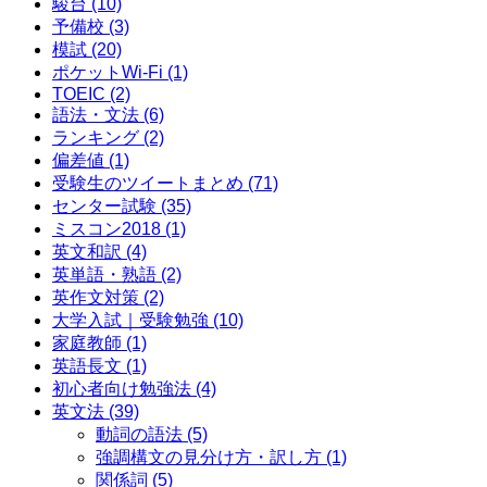
駿台
(10)
予備校
(3)
模試
(20)
ポケットWi-Fi
(1)
TOEIC
(2)
語法・文法
(6)
ランキング
(2)
偏差値
(1)
受験生のツイートまとめ
(71)
センター試験
(35)
ミスコン2018
(1)
英文和訳
(4)
英単語・熟語
(2)
英作文対策
(2)
大学入試｜受験勉強
(10)
家庭教師
(1)
英語長文
(1)
初心者向け勉強法
(4)
英文法
(39)
動詞の語法
(5)
強調構文の見分け方・訳し方
(1)
関係詞
(5)