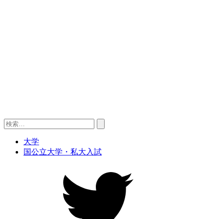
検
索:
大学
国公立大学・私大入試