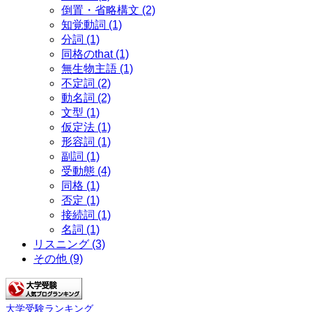
倒置・省略構文
(2)
知覚動詞
(1)
分詞
(1)
同格のthat
(1)
無生物主語
(1)
不定詞
(2)
動名詞
(2)
文型
(1)
仮定法
(1)
形容詞
(1)
副詞
(1)
受動態
(4)
同格
(1)
否定
(1)
接続詞
(1)
名詞
(1)
リスニング
(3)
その他
(9)
大学受験ランキング