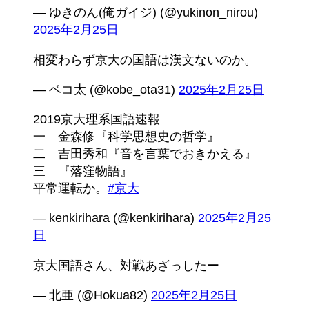
— ゆきのん(俺ガイジ) (@yukinon_nirou)
2025年2月25日
相変わらず京大の国語は漢文ないのか。
— ベコ太 (@kobe_ota31)
2025年2月25日
2019京大理系国語速報
一 金森修『科学思想史の哲学』
二 吉田秀和『音を言葉でおきかえる』
三 『落窪物語』
平常運転か。
#京大
— kenkirihara (@kenkirihara)
2025年2月25
日
京大国語さん、対戦あざっしたー
— 北亜 (@Hokua82)
2025年2月25日