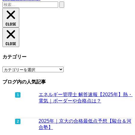
検
索:
CLOSE
CLOSE
カテゴリー
カ
テ
ブログ内の人気記事
ゴ
リ
ー
エネルギー管理士 解答速報【2025年】熱・
電気｜ボーダーや合格点は？
2025年｜京大の合格最低点予想【駿台＆河
合塾】