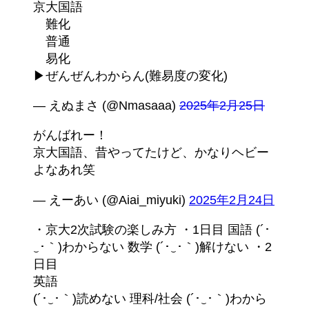
京大国語
難化
普通
易化
▶︎ぜんぜんわからん(難易度の変化)
— えぬまさ (@Nmasaaa)
2025年2月25日
がんばれー！
京大国語、昔やってたけど、かなりヘビー
よなあれ笑
— えーあい (@Aiai_miyuki)
2025年2月24日
・京大2次試験の楽しみ方 ・1日目 国語 (´･
‿･｀)わからない 数学 (´･‿･｀)解けない ・2
日目
英語
(´･‿･｀)読めない 理科/社会 (´･‿･｀)わから