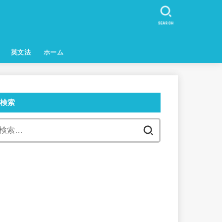
SEARCH
英文法
ホーム
検索
検
索: