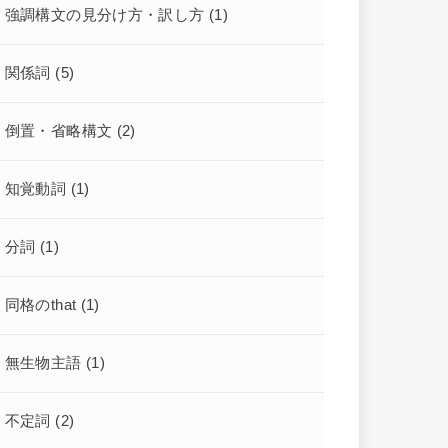
強調構文の見分け方・訳し方
(1)
関係詞
(5)
倒置・省略構文
(2)
知覚動詞
(1)
分詞
(1)
同格のthat
(1)
無生物主語
(1)
不定詞
(2)