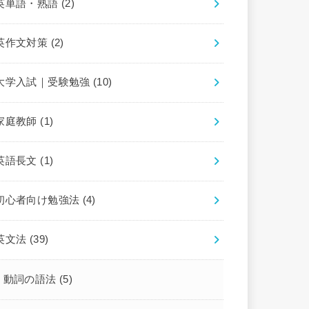
英単語・熟語
(2)
英作文対策
(2)
大学入試｜受験勉強
(10)
家庭教師
(1)
英語長文
(1)
初心者向け勉強法
(4)
英文法
(39)
動詞の語法
(5)