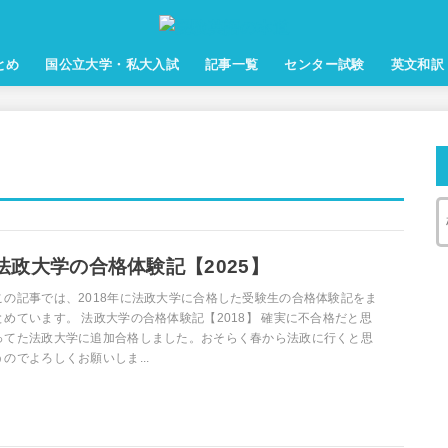
とめ
国公立大学・私大入試
記事一覧
センター試験
英文和訳
法政大学の合格体験記【2025】
この記事では、2018年に法政大学に合格した受験生の合格体験記をま
とめています。 法政大学の合格体験記【2018】 確実に不合格だと思
ってた法政大学に追加合格しました。おそらく春から法政に行くと思
うのでよろしくお願いしま...