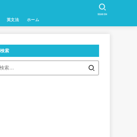
SEARCH
英文法
ホーム
検索
検
索: