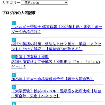
カテゴリー
ブログ内の人気記事
エネルギー管理士 解答速報【2025年】熱・電気｜ボー
ダーや合格点は？
模試の英語の対策・勉強法とは？長文・単語・アクセ
ントに分けて解説！【偏差値70が教える】
名詞の所有格を完全解説！複数形は『’ｓ』『ｓ’』の
どっち？
2025年｜京大の合格最低点予想【駿台＆河合塾】
【大学受験】模試のレベル・難易度を徹底比較【駿台
｜河合塾｜東進｜ベネッセ】