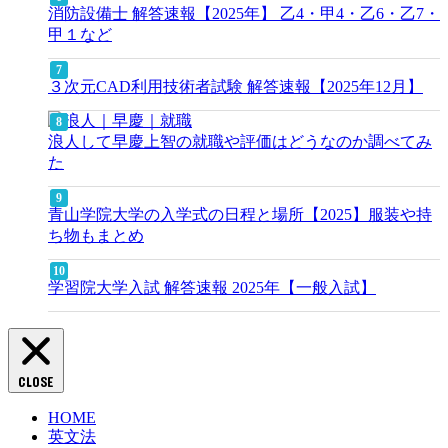
消防設備士 解答速報【2025年】 乙4・甲4・乙6・乙7・
甲１など
３次元CAD利用技術者試験 解答速報【2025年12月】
浪人して早慶上智の就職や評価はどうなのか調べてみ
た
青山学院大学の入学式の日程と場所【2025】服装や持
ち物もまとめ
学習院大学入試 解答速報 2025年【一般入試】
CLOSE
HOME
英文法