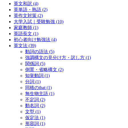
英文和訳
(4)
英単語・熟語
(2)
英作文対策
(2)
大学入試｜受験勉強
(10)
家庭教師
(1)
英語長文
(1)
初心者向け勉強法
(4)
英文法
(39)
動詞の語法
(5)
強調構文の見分け方・訳し方
(1)
関係詞
(5)
倒置・省略構文
(2)
知覚動詞
(1)
分詞
(1)
同格のthat
(1)
無生物主語
(1)
不定詞
(2)
動名詞
(2)
文型
(1)
仮定法
(1)
形容詞
(1)