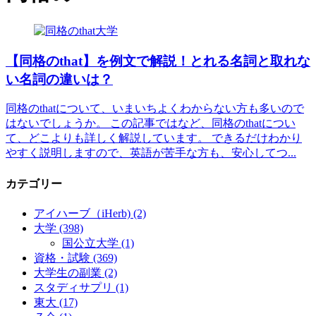
大学
【同格のthat】を例文で解説！とれる名詞と取れな
い名詞の違いは？
同格のthatについて、いまいちよくわからない方も多いので
はないでしょうか。 この記事ではなど、同格のthatについ
て、どこよりも詳しく解説しています。 できるだけわかり
やすく説明しますので、英語が苦手な方も、安心してつ...
カテゴリー
アイハーブ（iHerb)
(2)
大学
(398)
国公立大学
(1)
資格・試験
(369)
大学生の副業
(2)
スタディサプリ
(1)
東大
(17)