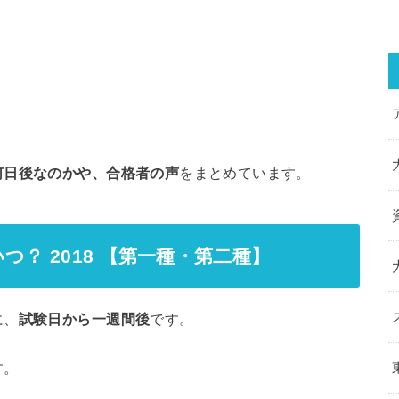
何日後なのかや、合格者の声
をまとめています。
つ？ 2018 【第一種・第二種】
に、
試験日から一週間後
です。
す。