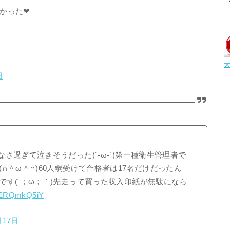
かった❤
日
過ぎて泣きそうだった(´-ω-`)第一種衛生管理者で
∩＾ω＾∩)60人弱受けて合格者は17名だけだったん
す(´；ω；｀)先走って買った収入印紙が無駄になら
/1ERQmkQ5iY
月17日