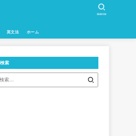
SEARCH
英文法
ホーム
検索
検
索: