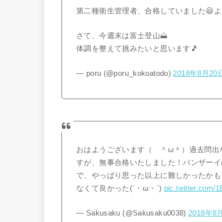
第二種衛生管理者、合格していました😃よ
さて、今週末は富士登山🗻
体調を整えて挑みたいと思います🎵
— poru (@poru_kokoatodo)
2018年8月20
おはようございます（ ＾ω＾）過去問出なさ
すが、無事合格いたしました！バンザーイ(
で、やっぱり思った以上に難しかったかもで
なくて良かった(´・ω・`)
pic.twitter.com
— Sakusaku (@Sakusaku0038)
2018年8