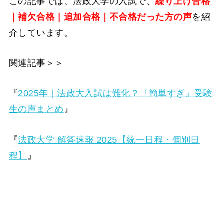
この記事では、法政大学の入試で、
繰り上げ合格
｜補欠合格｜追加合格｜不合格だった方の声
を紹
介しています。
関連記事＞＞
『
2025年｜法政大入試は難化？『簡単すぎ』受験
生の声まとめ
』
『
法政大学 解答速報 2025【統一日程・個別日
程】
』