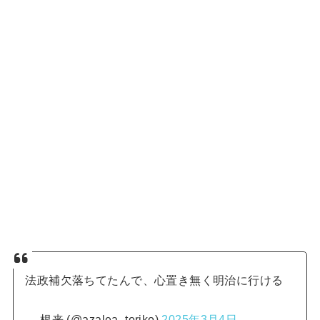
法政補欠落ちてたんで、心置き無く明治に行ける
— 根来 (@azalea_toriko)
2025年3月4日