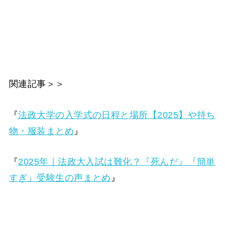
関連記事＞＞
『
法政大学の入学式の日程と場所【2025】や持ち
物・服装まとめ
』
『
2025年｜法政大入試は難化？『死んだ』『簡単
すぎ』受験生の声まとめ
』