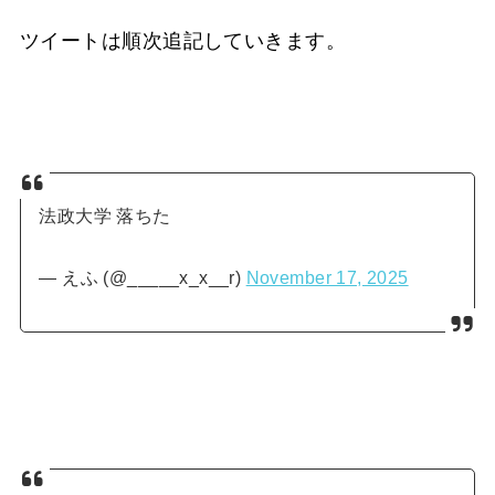
ツイートは順次追記していきます。
法政大学 落ちた
— えふ (@_____x_x__r)
November 17, 2025