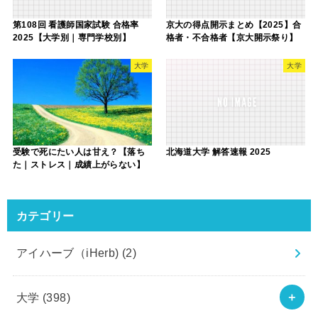
第108回 看護師国家試験 合格率
京大の得点開示まとめ【2025】合
2025【大学別｜専門学校別】
格者・不合格者【京大開示祭り】
大学
大学
受験で死にたい人は甘え？【落ち
北海道大学 解答速報 2025
た｜ストレス｜成績上がらない】
カテゴリー
アイハーブ（iHerb)
(2)
大学
(398)