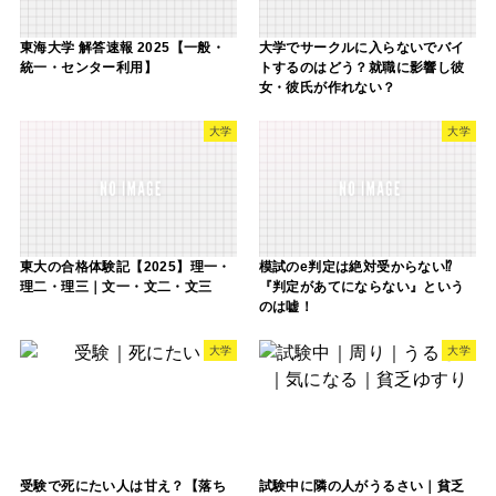
東海大学 解答速報 2025【一般・
大学でサークルに入らないでバイ
統一・センター利用】
トするのはどう？就職に影響し彼
女・彼氏が作れない？
大学
大学
東大の合格体験記【2025】理一・
模試のe判定は絶対受からない⁉
理二・理三｜文一・文二・文三
『判定があてにならない』という
のは嘘！
大学
大学
受験で死にたい人は甘え？【落ち
試験中に隣の人がうるさい｜貧乏