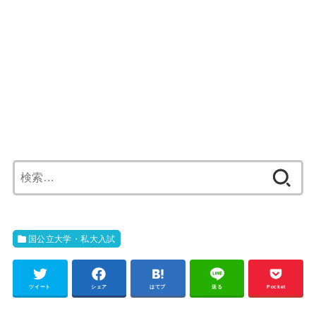
検
索:
国公立大学・私大入試
ツイート
シェア
はてブ
送る
Pocket