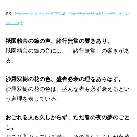
参考：
http://manapedia.jp/text/2321
http://nbataro.blog.fc2.com/blog-entry-
220.html
祇園精舎の鐘の声、諸行無常の響きあり。
祇園精舎の鐘の音には、「諸行無常」の響きがあ
る。
沙羅双樹の花の色、盛者必衰の理をあらはす。
沙羅双樹の花の色は、盛んな者も必ず衰えるとい
う道理を表している。
おごれる人も久しからず、ただ春の夜の夢のごと
し。
おごり高ぶっている者も、その暮らしぶりが永遠