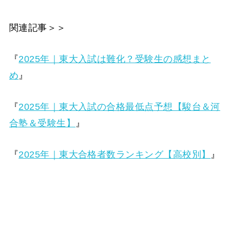
関連記事＞＞
『
2025年｜東大入試は難化？受験生の感想まと
め
』
『
2025年｜東大入試の合格最低点予想【駿台＆河
合塾＆受験生】
』
『
2025年｜東大合格者数ランキング【高校別】
』