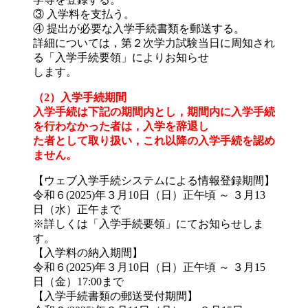
③ 入学料を支払う。
④ 提出が必要な入学手続書類を郵送する。
詳細については，第２次学力試験当日に周知され
る「入学手続要領」によりお知らせ
します。
（2）入学手続期間
入学手続は下記の期間内とし，期間内に入学手続
を行わなかった者は，入学を辞退し
た者として取り扱い，これ以降の入学手続を認め
ません。
【ウェブ入学手続システムによる情報登録期間】
令和６(2025)年３月10日（日）正午頃 ～ ３月13
日（水）正午まで
※詳しくは「入学手続要領」にてお知らせしま
す。
【入学料の納入期間】
令和６(2025)年３月10日（日）正午頃 ～ ３月15
日（金）17:00まで
【入学手続書類の郵送受付期間】