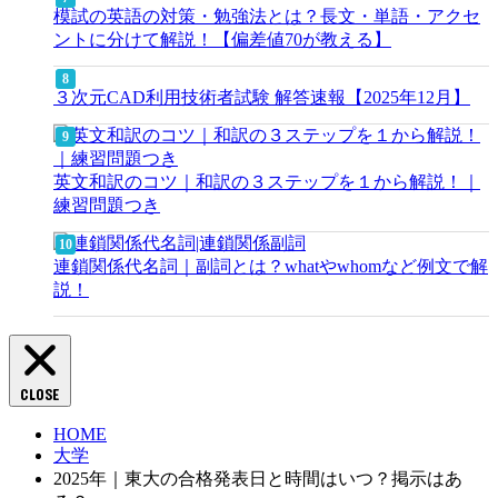
模試の英語の対策・勉強法とは？長文・単語・アクセ
ントに分けて解説！【偏差値70が教える】
３次元CAD利用技術者試験 解答速報【2025年12月】
英文和訳のコツ｜和訳の３ステップを１から解説！｜
練習問題つき
連鎖関係代名詞｜副詞とは？whatやwhomなど例文で解
説！
CLOSE
HOME
大学
2025年｜東大の合格発表日と時間はいつ？掲示はあ