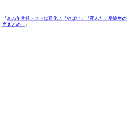
『
2025年共通テストは難化？『やばい』『死んだ』受験生の
声まとめ！
』