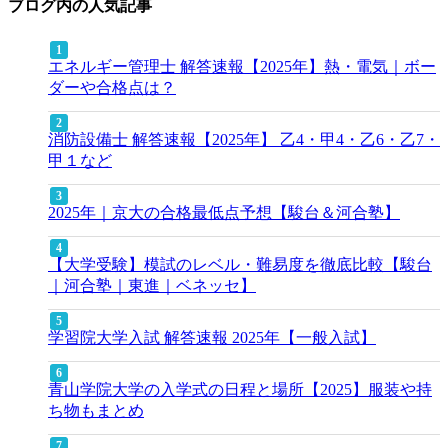
ブログ内の人気記事
エネルギー管理士 解答速報【2025年】熱・電気｜ボー
ダーや合格点は？
消防設備士 解答速報【2025年】 乙4・甲4・乙6・乙7・
甲１など
2025年｜京大の合格最低点予想【駿台＆河合塾】
【大学受験】模試のレベル・難易度を徹底比較【駿台
｜河合塾｜東進｜ベネッセ】
学習院大学入試 解答速報 2025年【一般入試】
青山学院大学の入学式の日程と場所【2025】服装や持
ち物もまとめ