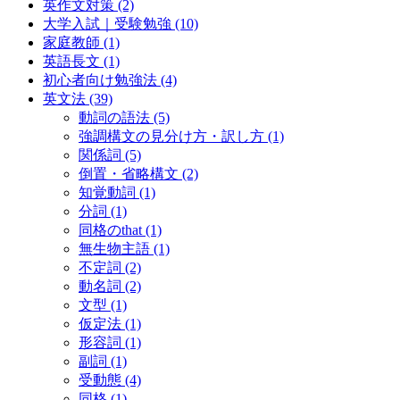
英作文対策
(2)
大学入試｜受験勉強
(10)
家庭教師
(1)
英語長文
(1)
初心者向け勉強法
(4)
英文法
(39)
動詞の語法
(5)
強調構文の見分け方・訳し方
(1)
関係詞
(5)
倒置・省略構文
(2)
知覚動詞
(1)
分詞
(1)
同格のthat
(1)
無生物主語
(1)
不定詞
(2)
動名詞
(2)
文型
(1)
仮定法
(1)
形容詞
(1)
副詞
(1)
受動態
(4)
同格
(1)