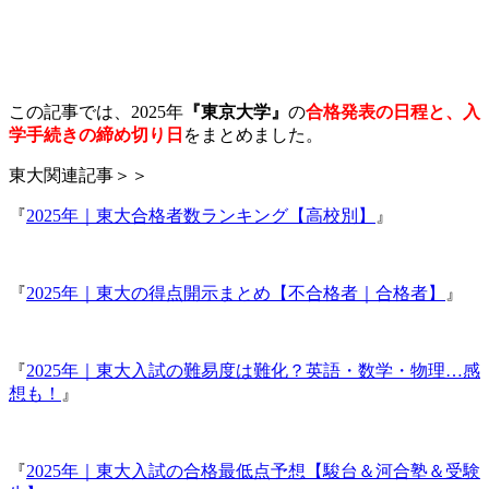
この記事では、2025年
『東京大学』
の
合格発表の日程と、入
学手続きの締め切り日
をまとめました。
東大関連記事＞＞
『
2025年｜東大合格者数ランキング【高校別】
』
『
2025年｜東大の得点開示まとめ【不合格者｜合格者】
』
『
2025年｜東大入試の難易度は難化？英語・数学・物理…感
想も！
』
『
2025年｜東大入試の合格最低点予想【駿台＆河合塾＆受験