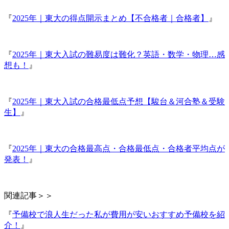
『
2025年｜東大の得点開示まとめ【不合格者｜合格者】
』
『
2025年｜東大入試の難易度は難化？英語・数学・物理…感
想も！
』
『
2025年｜東大入試の合格最低点予想【駿台＆河合塾＆受験
生】
』
『
2025年｜東大の合格最高点・合格最低点・合格者平均点が
発表！
』
関連記事＞＞
『
予備校で浪人生だった私が費用が安いおすすめ予備校を紹
介！
』