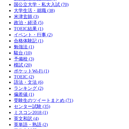
国公立大学・私大入試
(70)
大学生活・就職
(38)
米津玄師
(3)
政治・経済
(5)
TOEIC結果
(1)
イベント・行事
(2)
合格体験記
(1)
勉強法
(1)
駿台
(10)
予備校
(3)
模試
(20)
ポケットWi-Fi
(1)
TOEIC
(2)
語法・文法
(6)
ランキング
(2)
偏差値
(1)
受験生のツイートまとめ
(71)
センター試験
(35)
ミスコン2018
(1)
英文和訳
(4)
英単語・熟語
(2)