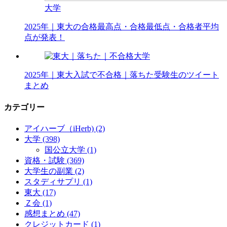
大学
2025年｜東大の合格最高点・合格最低点・合格者平均
点が発表！
大学
2025年｜東大入試で不合格｜落ちた受験生のツイート
まとめ
カテゴリー
アイハーブ（iHerb)
(2)
大学
(398)
国公立大学
(1)
資格・試験
(369)
大学生の副業
(2)
スタディサプリ
(1)
東大
(17)
Ｚ会
(1)
感想まとめ
(47)
クレジットカード
(1)