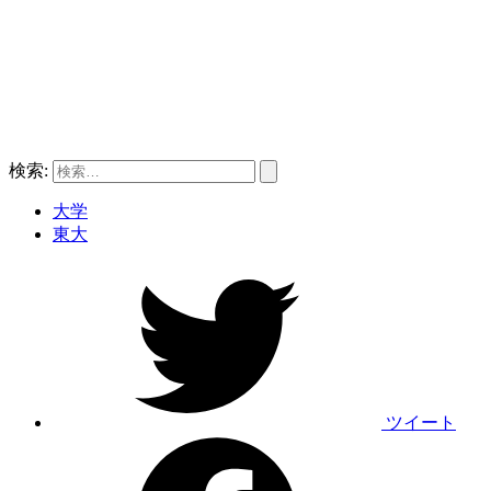
検索:
大学
東大
ツイート