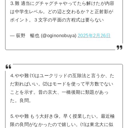
⒊難 適当にグチャグチャやってたら解けたが内容
は中学生レベル。どの辺と交わるか？と正射影が
ポイント。３文字の平面の方程式は要らない
— 荻野 暢也 (@oginonobuya)
2025年2月26日
⒋やや難 ⑴はユークリッドの互除法と言うか、た
だ割ればいい。⑵はモードを使って平方数でない
ことを示す。昔の京大、一橋後期に類題があっ
た。良問。
⒌やや難 もう大好き😘。早く授業したい。最近極
限の良問がなかったので嬉しい。⑴は東北大に似