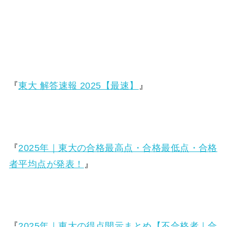
『
東大 解答速報 2025【最速】
』
『
2025年｜東大の合格最高点・合格最低点・合格
者平均点が発表！
』
『
2025年｜東大の得点開示まとめ【不合格者｜合