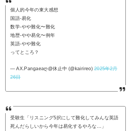
個人的今年の東大感想
国語-易化
数学-やや難化〜難化
地歴-やや易化〜例年
英語-やや難化
ってところ？
— AX.Pangaeaღ@休止中 (@kairireo)
2025年2月
26日
受験生「リスニング5択にして難化してみんな英語
死んだらしいから今年は易化するやろな…」