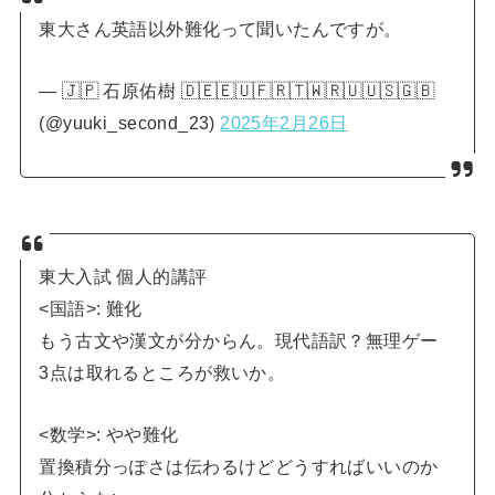
東大さん英語以外難化って聞いたんですが。
— 🇯🇵 石原佑樹 🇩🇪🇪🇺🇫🇷🇹🇼🇷🇺🇺🇸🇬🇧
(@yuuki_second_23)
2025年2月26日
東大入試 個人的講評
<国語>: 難化
もう古文や漢文が分からん。現代語訳？無理ゲー
3点は取れるところが救いか。
<数学>: やや難化
置換積分っぽさは伝わるけどどうすればいいのか