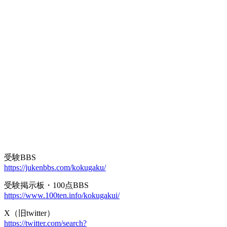
受験BBS
https://jukenbbs.com/kokugaku/
受験掲示板・100点BBS
https://www.100ten.info/kokugakui/
X（旧twitter）
https://twitter.com/search?