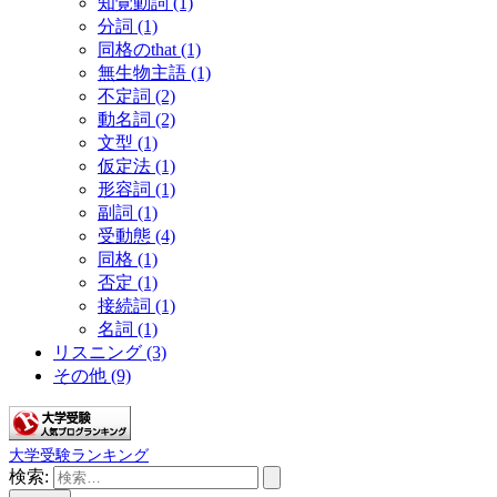
知覚動詞
(1)
分詞
(1)
同格のthat
(1)
無生物主語
(1)
不定詞
(2)
動名詞
(2)
文型
(1)
仮定法
(1)
形容詞
(1)
副詞
(1)
受動態
(4)
同格
(1)
否定
(1)
接続詞
(1)
名詞
(1)
リスニング
(3)
その他
(9)
大学受験ランキング
検索: