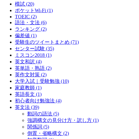
模試
(20)
ポケットWi-Fi
(1)
TOEIC
(2)
語法・文法
(6)
ランキング
(2)
偏差値
(1)
受験生のツイートまとめ
(71)
センター試験
(35)
ミスコン2018
(1)
英文和訳
(4)
英単語・熟語
(2)
英作文対策
(2)
大学入試｜受験勉強
(10)
家庭教師
(1)
英語長文
(1)
初心者向け勉強法
(4)
英文法
(39)
動詞の語法
(5)
強調構文の見分け方・訳し方
(1)
関係詞
(5)
倒置・省略構文
(2)