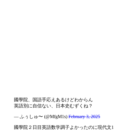
國學院、国語手応えあるけどわからん
英語別に自信ない、日本史むずくね？
— ふぅしゅ〜 (@MfgM1s)
February 3, 2025
國學院２日目英語数学調子よかったのに現代文1