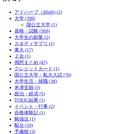
アイハーブ（iHerb)
(2)
大学
(398)
国公立大学
(1)
資格・試験
(369)
大学生の副業
(2)
スタディサプリ
(1)
東大
(17)
Ｚ会
(1)
感想まとめ
(47)
クレジットカード
(1)
国公立大学・私大入試
(70)
大学生活・就職
(38)
米津玄師
(3)
政治・経済
(5)
TOEIC結果
(1)
イベント・行事
(2)
合格体験記
(1)
勉強法
(1)
駿台
(10)
予備校
(3)