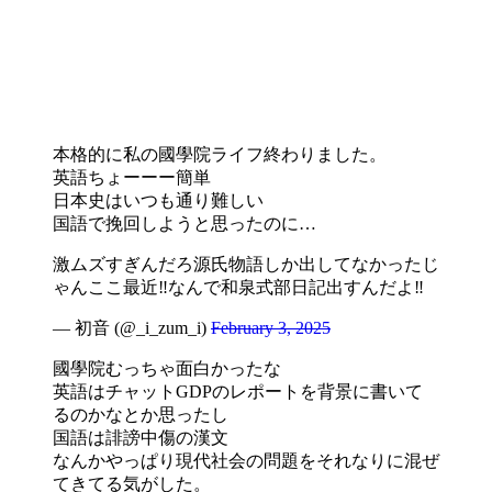
本格的に私の國學院ライフ終わりました。
英語ちょーーー簡単
日本史はいつも通り難しい
国語で挽回しようと思ったのに…
激ムズすぎんだろ源氏物語しか出してなかったじ
ゃんここ最近‼️なんで和泉式部日記出すんだよ‼️
— 初音 (@_i_zum_i)
February 3, 2025
國學院むっちゃ面白かったな
英語はチャットGDPのレポートを背景に書いて
るのかなとか思ったし
国語は誹謗中傷の漢文
なんかやっぱり現代社会の問題をそれなりに混ぜ
てきてる気がした。