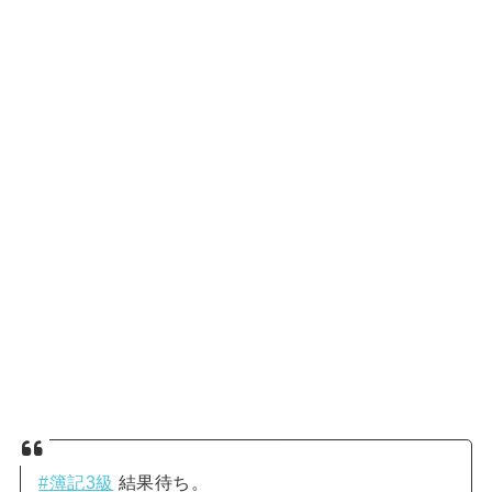
#簿記3級
結果待ち。