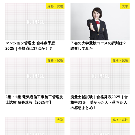
資格・試験
大学
マンション管理士 合格点予想
Ｚ会の大学受験コースの評判は？
2025｜合格点は37点か！？
調査してみた
資格・試験
資格・試験
2級・1級 電気通信工事施工管理技
測量士補試験｜合格発表2025｜合
士試験 解答速報【2025年】
格率33％｜受かった人・落ちた人
の感想まとめ！
大学
資格・試験