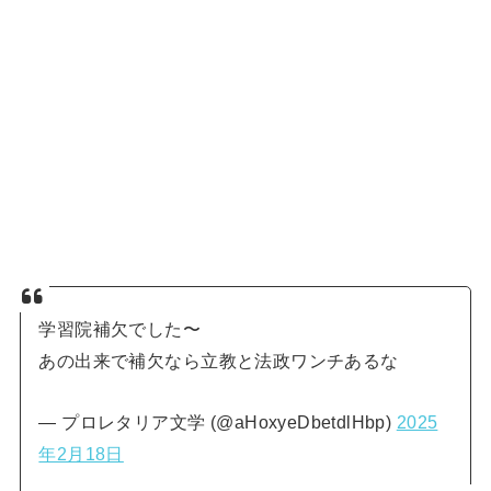
学習院補欠でした〜
あの出来で補欠なら立教と法政ワンチあるな
— プロレタリア文学 (@aHoxyeDbetdlHbp)
2025
年2月18日