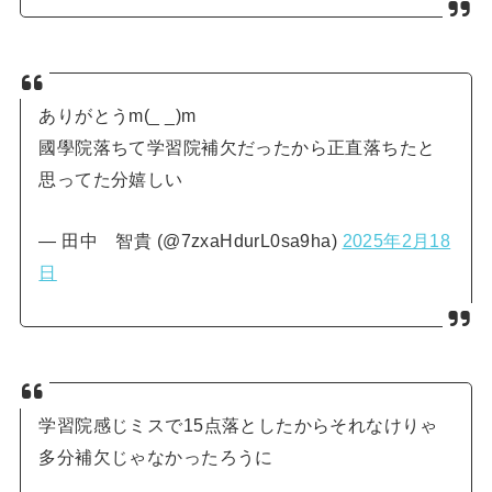
ありがとうm(_ _)m
國學院落ちて学習院補欠だったから正直落ちたと
思ってた分嬉しい
— 田中 智貴 (@7zxaHdurL0sa9ha)
2025年2月18
日
学習院感じミスで15点落としたからそれなけりゃ
多分補欠じゃなかったろうに