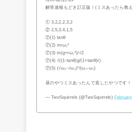
解答速報もどき訂正版！(ミスあったら教え
① 3,2,2,2,3,2
② 2,5,3,4,1,5
⑦(1) tanθ
⑦(2) mrω₁²
⑦(3) m(g+rω₁²)/√2
⑦(4) √((1-tanθ)g/(1+tanθ)r)
⑦(5) (√ω₂-√ω₁)²/(ω₂-ω₁)
昼のやつミスあったんで直したやつです！
— TwoSquirrels (@TwoSquirrels)
February