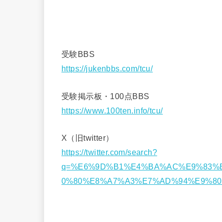
受験BBS
https://jukenbbs.com/tcu/
受験掲示板・100点BBS
https://www.100ten.info/tcu/
X（旧twitter）
https://twitter.com/search?
q=%E6%9D%B1%E4%BA%AC%E9%83%
0%80%E8%A7%A3%E7%AD%94%E9%80%9F