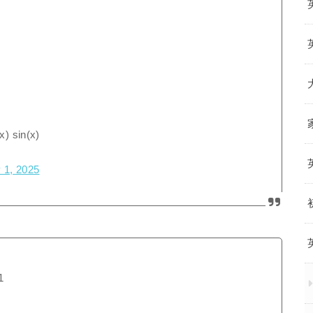
x) sin(x)
 1, 2025
1