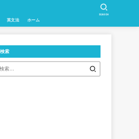
SEARCH
英文法
ホーム
検索
検
索
: