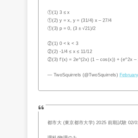
①(1) 3 ≤ x
①(2) y = x, y = (31/4) x – 27/4
①(3) p = 0, (3 ± √21)/2
②(1) 0 < k < 3
②(2) -1/4 ≤ x ≤ 11/12
②(3) f'(x) = 2e^(2x) (1 – cos(x)) + (e^2x – 
— TwoSquirrels (@TwoSquirrels)
February
都市大 (東京都市大学) 2025 前期試験 02/0
理科/物理のみ