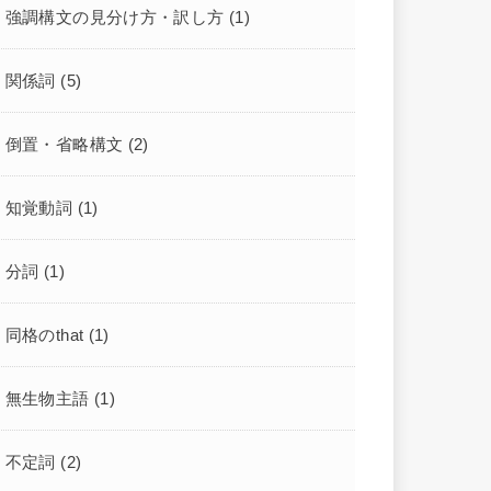
強調構文の見分け方・訳し方
(1)
関係詞
(5)
倒置・省略構文
(2)
知覚動詞
(1)
分詞
(1)
同格のthat
(1)
無生物主語
(1)
不定詞
(2)