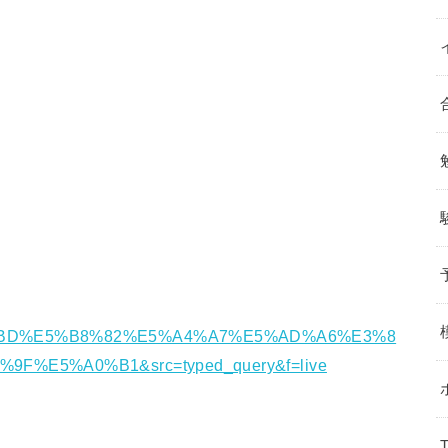
BD%E5%B8%82%E5%A4%A7%E5%AD%A6%E3%8
%E5%A0%B1&src=typed_query&f=live