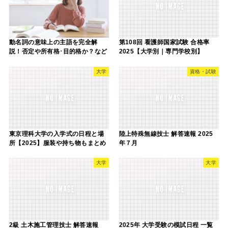
動名詞の意味上の主語を完全解
第108回 看護師国家試験 合格率
説！否定や所有格･目的格か？など
2025【大学別｜専門学校別】
大学
資格・試験
東京理科大学の入学式の日程と場
陸上特殊無線技士 解答速報 2025
所【2025】服装や持ち物もまとめ
年７月
大学
大学
2級 土木施工管理技士 解答速報
2025年 大学受験の模試日程 一覧