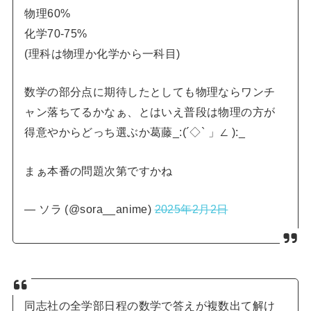
物理60%
化学70-75%
(理科は物理か化学から一科目)
数学の部分点に期待したとしても物理ならワンチ
ャン落ちてるかなぁ、とはいえ普段は物理の方が
得意やからどっち選ぶか葛藤_:(´◇` 」∠ ):_
まぁ本番の問題次第ですかね
— ソラ (@sora__anime)
2025年2月2日
同志社の全学部日程の数学で答えが複数出て解け