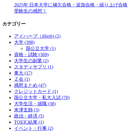
2025年 日本大学に補欠合格・追加合格・繰り上げ合格
受験生の感想！
カテゴリー
アイハーブ（iHerb)
(2)
大学
(398)
国公立大学
(1)
資格・試験
(369)
大学生の副業
(2)
スタディサプリ
(1)
東大
(17)
Ｚ会
(1)
感想まとめ
(47)
クレジットカード
(1)
国公立大学・私大入試
(70)
大学生活・就職
(38)
米津玄師
(3)
政治・経済
(5)
TOEIC結果
(1)
イベント・行事
(2)