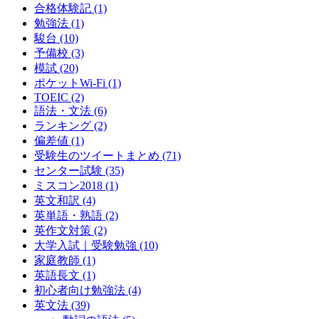
合格体験記
(1)
勉強法
(1)
駿台
(10)
予備校
(3)
模試
(20)
ポケットWi-Fi
(1)
TOEIC
(2)
語法・文法
(6)
ランキング
(2)
偏差値
(1)
受験生のツイートまとめ
(71)
センター試験
(35)
ミスコン2018
(1)
英文和訳
(4)
英単語・熟語
(2)
英作文対策
(2)
大学入試｜受験勉強
(10)
家庭教師
(1)
英語長文
(1)
初心者向け勉強法
(4)
英文法
(39)