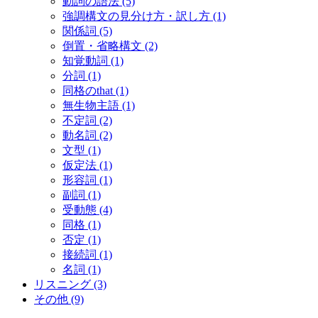
動詞の語法
(5)
強調構文の見分け方・訳し方
(1)
関係詞
(5)
倒置・省略構文
(2)
知覚動詞
(1)
分詞
(1)
同格のthat
(1)
無生物主語
(1)
不定詞
(2)
動名詞
(2)
文型
(1)
仮定法
(1)
形容詞
(1)
副詞
(1)
受動態
(4)
同格
(1)
否定
(1)
接続詞
(1)
名詞
(1)
リスニング
(3)
その他
(9)