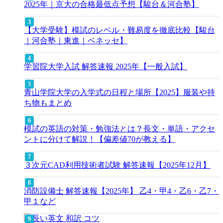
2025年｜京大の合格最低点予想【駿台＆河合塾】
【大学受験】模試のレベル・難易度を徹底比較【駿台
｜河合塾｜東進｜ベネッセ】
学習院大学入試 解答速報 2025年【一般入試】
青山学院大学の入学式の日程と場所【2025】服装や持
ち物もまとめ
模試の英語の対策・勉強法とは？長文・単語・アクセ
ントに分けて解説！【偏差値70が教える】
３次元CAD利用技術者試験 解答速報【2025年12月】
消防設備士 解答速報【2025年】 乙4・甲4・乙6・乙7・
甲１など