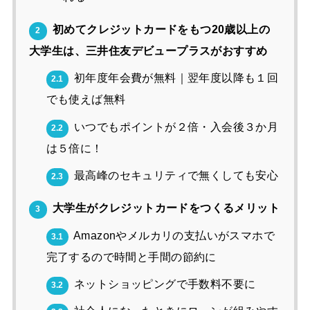
初めてクレジットカードをもつ20歳以上の
2
大学生は、三井住友デビュープラスがおすすめ
初年度年会費が無料｜翌年度以降も１回
2.1
でも使えば無料
いつでもポイントが２倍・入会後３か月
2.2
は５倍に！
最高峰のセキュリティで無くしても安心
2.3
大学生がクレジットカードをつくるメリット
3
Amazonやメルカリの支払いがスマホで
3.1
完了するので時間と手間の節約に
ネットショッピングで手数料不要に
3.2