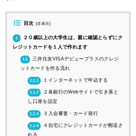
目次
[
非表示
]
２０歳以上の大学生は、親に確認とらずにク
1
レジットカードを１人で作れます
三井住友VISAデビュープラスのクレジ
1.1
ットカードを作る流れ
１インターネットで申込する
1.1.1
２各銀行のWebサイトで引き落と
1.1.2
し口座を設定
３入会審査・カード発行
1.1.3
４自宅にクレジットカードが郵送さ
1.1.4
れる