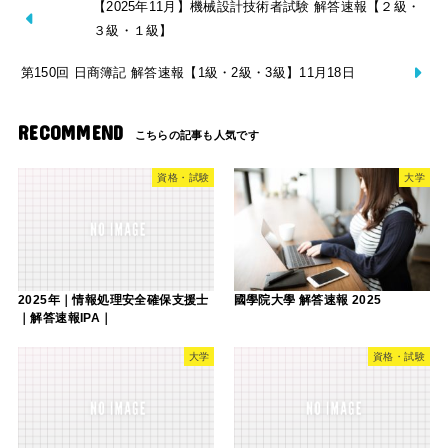
【2025年11月】機械設計技術者試験 解答速報【２級・
３級・１級】
第150回 日商簿記 解答速報【1級・2級・3級】11月18日
RECOMMEND
資格・試験
大学
2025年｜情報処理安全確保支援士
國學院大學 解答速報 2025
｜解答速報IPA｜
大学
資格・試験