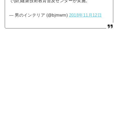
で(財)建築技術教育普及センターが実施。
— 男のインテリア (@bjmwrn)
2018年11月12日