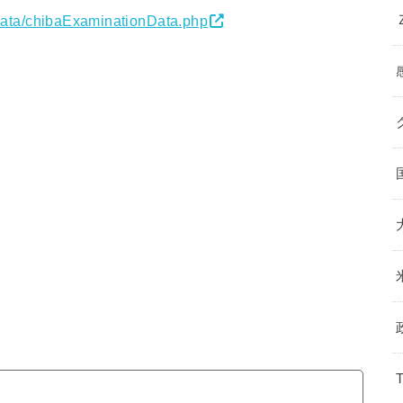
Data/chibaExaminationData.php