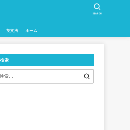
SEARCH
英文法
ホーム
検索
検
索: