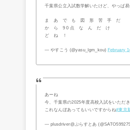
千葉県公立入試数学解いたけど、やっぱ易
ま あ で も 図 形 苦 手 だ
か ら 9 0 点 な ん だ け
ど ね ！
— やすこう (@yasu_lgm_kou)
February 1
あーね
今、千葉県の2025年度高校入試をいただ
これなんぼあってもいいですからね
#東京
— plusdriver@ぷらすとあ (@SATO59927