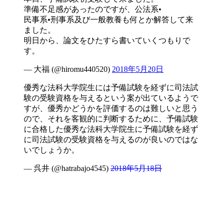
準備不足感があったのですが、公法系•
民事系•刑事系及び一般教養も何とか解答して来
ました。
明日から、論文をひたすら書いていくつもりで
す。
— 大福 (@hiromu440520)
2018年5月20日
優秀な法科大学院生には予備試験を経ずに司法試
験の受験資格を与えるという案が出ているようで
すが、優秀かどうかを評価するのは難しいと思う
ので、それを客観的に判断するために、予備試験
に合格した優秀な法科大学院生に予備試験を経ず
に司法試験の受験資格を与えるのが良いのではな
いでしょうか。
— 呉井 (@hatrabajo4545)
2018年5月18日