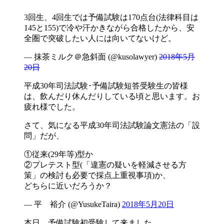
3回生、4回生では予備試験は170点台(法律科目は
145と155)で冷や汗かきながら合格したから、安
全圏で突破したい人には向いてないけど。
— 抹茶ミルク＠急斜面 (@kusolawyer)
2018年5月
20日
平成30年司法試験･予備試験短答受験生の皆様
は、飲んだり休んだりしている頃と思います。お
疲れ様でした。
さて、気になる平成30年司法試験論文憲法の「設
問」だが、
①従来(29年等)型か
②プレテスト型(「違憲の疑いを軽減させる方
策」の検討も必要で採点上重視事項)か、
どちらに近いだろうか？
— 平 裕介 (@YusukeTaira)
2018年5月20日
本日、予備試験初受験して来ました。