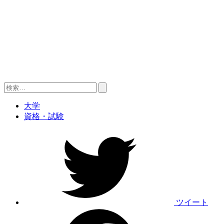
検
索:
大学
資格・試験
ツイート