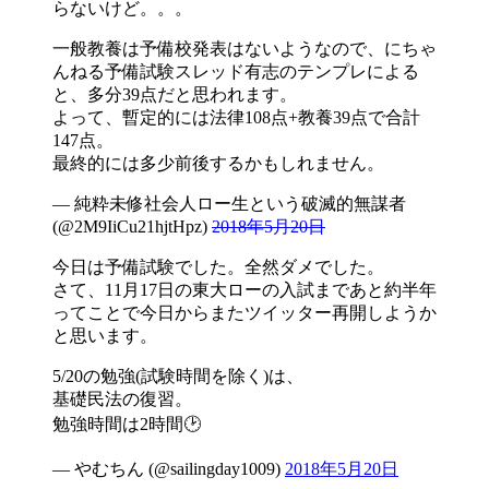
らないけど。。。
一般教養は予備校発表はないようなので、にちゃ
んねる予備試験スレッド有志のテンプレによる
と、多分39点だと思われます。
よって、暫定的には法律108点+教養39点で合計
147点。
最終的には多少前後するかもしれません。
— 純粋未修社会人ロー生という破滅的無謀者
(@2M9IiCu21hjtHpz)
2018年5月20日
今日は予備試験でした。全然ダメでした。
さて、11月17日の東大ローの入試まであと約半年
ってことで今日からまたツイッター再開しようか
と思います。
5/20の勉強(試験時間を除く)は、
基礎民法の復習。
勉強時間は2時間🕑
— やむちん (@sailingday1009)
2018年5月20日