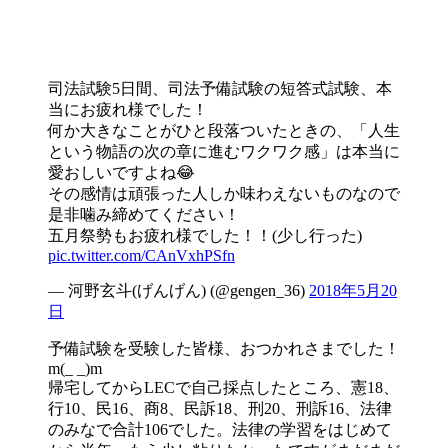
司法試験5日間、司法予備試験の短答式試験、本
当にお疲れ様でした！
何か大きなことがひと段落ついたときの、「人生
という物語の次の章に進むワクワク感」は本当に
愛おしいですよね😂
その感情は頑張った人しか味わえないものなので
是非噛み締めてください！
五月祭勢もお疲れ様でした！！(少し行った)
pic.twitter.com/CAnVxhPSfn
— 河野玄斗(げんげん) (@gengen_36)
2018年5月20
日
予備試験を受験した皆様、おつかれさまでした！
m(_ _)m
帰宅してからLECで自己採点したところ、憲18、
行10、民16、商8、民訴18、刑20、刑訴16、法律
のみなで合計106でした。法律の学習をはじめて