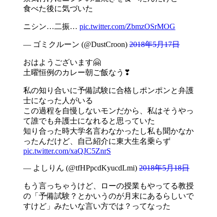
食べた後に気づいた
ニシン…二振…
pic.twitter.com/ZbmzOSrMOG
— ゴミクルーン (@DustCroon)
2018年5月17日
おはようございます🤗
土曜恒例のカレー朝ご飯なう❣
私の知り合いに予備試験に合格しポンポンと弁護
士になった人がいる
この過程を自慢しないモンだから、私はそうやっ
て誰でも弁護士になれると思っていた
知り合った時大学名言わなかったし私も聞かなか
ったんだけど、自己紹介に東大生名乗らず
pic.twitter.com/xaQJC5ZnrS
— よしりん (@tfHPpcdKyucdLmi)
2018年5月18日
もう言っちゃうけど、ローの授業もやってる教授
の「予備試験？とかいうのが月末にあるらしいで
すけど」みたいな言い方では？ってなった