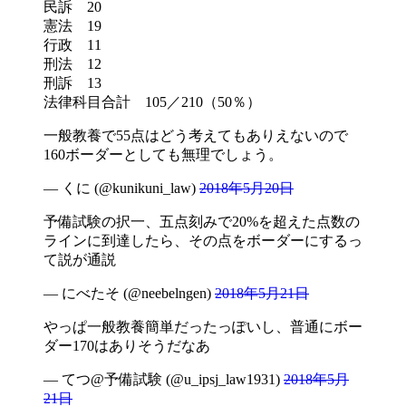
民訴 20
憲法 19
行政 11
刑法 12
刑訴 13
法律科目合計 105／210（50％）
一般教養で55点はどう考えてもありえないので
160ボーダーとしても無理でしょう。
— くに (@kunikuni_law)
2018年5月20日
予備試験の択一、五点刻みで20%を超えた点数の
ラインに到達したら、その点をボーダーにするっ
て説が通説
— にべたそ (@neebelngen)
2018年5月21日
やっぱ一般教養簡単だったっぽいし、普通にボー
ダー170はありそうだなあ
— てつ@予備試験 (@u_ipsj_law1931)
2018年5月
21日