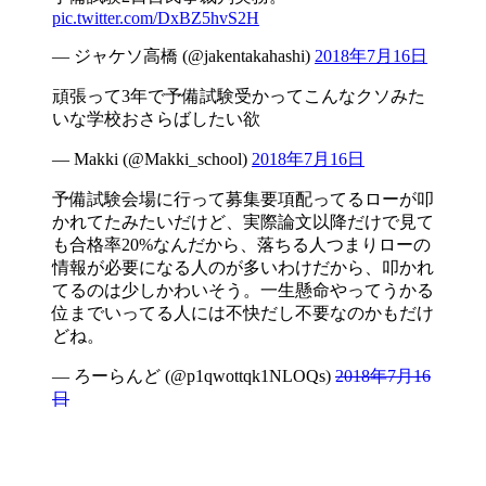
pic.twitter.com/DxBZ5hvS2H
— ジャケソ高橋 (@jakentakahashi)
2018年7月16日
頑張って3年で予備試験受かってこんなクソみた
いな学校おさらばしたい欲
— Makki (@Makki_school)
2018年7月16日
予備試験会場に行って募集要項配ってるローが叩
かれてたみたいだけど、実際論文以降だけで見て
も合格率20%なんだから、落ちる人つまりローの
情報が必要になる人のが多いわけだから、叩かれ
てるのは少しかわいそう。一生懸命やってうかる
位までいってる人には不快だし不要なのかもだけ
どね。
— ろーらんど (@p1qwottqk1NLOQs)
2018年7月16
日