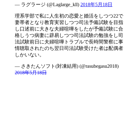
— ラグラージ (@Laglarge_kll)
2018年5月18日
理系学部で私に人生初の恋愛と婚活をしつつ22で
妻帯者となり教育実習しつつ司法予備試験を目指
し口述前に大きな夫婦喧嘩をしたが予備試験に合
格しうつ病妻に辟易しつつ司法試験の勉強をし司
法試験前日に夫婦喧嘩トラブルで長時間警察に事
情聴取されたのち翌日司法試験受けた者は配偶者
しかいない。
— さきたんソフト(対凍結用) (@rasubegasu2018)
2018年5月18日