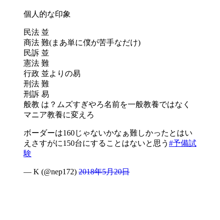
個人的な印象
民法 並
商法 難(まあ単に僕が苦手なだけ)
民訴 並
憲法 難
行政 並よりの易
刑法 難
刑訴 易
般教 は？ムズすぎやろ名前を一般教養ではなく
マニア教養に変えろ
ボーダーは160じゃないかなぁ難しかったとはい
えさすがに150台にすることはないと思う
#予備試
験
— K (@nep172)
2018年5月20日