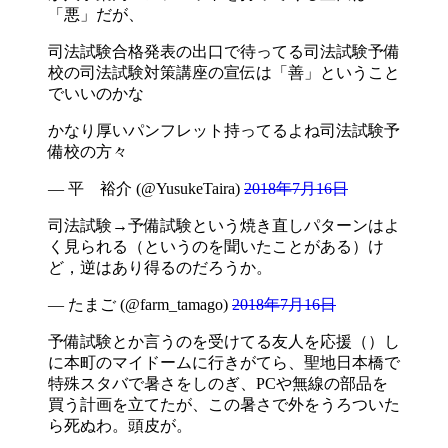
「悪」だが、
司法試験合格発表の出口で待ってる司法試験予備
校の司法試験対策講座の宣伝は「善」ということ
でいいのかな
かなり厚いパンフレット持ってるよね司法試験予
備校の方々
— 平 裕介 (@YusukeTaira)
2018年7月16日
司法試験→予備試験という焼き直しパターンはよ
く見られる（というのを聞いたことがある）け
ど，逆はあり得るのだろうか。
— たまご (@farm_tamago)
2018年7月16日
予備試験とか言うのを受けてる友人を応援（）し
に本町のマイドームに行きがてら、聖地日本橋で
特殊スタバで暑さをしのぎ、PCや無線の部品を
買う計画を立てたが、この暑さで外をうろついた
ら死ぬわ。頭皮が。