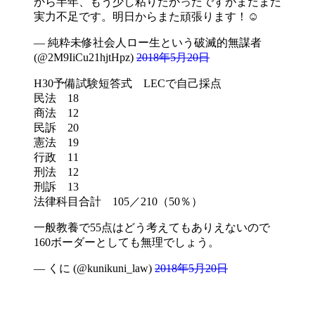
から半年、もう少し粘りたかったですがまだまだ
実力不足です。明日からまた頑張ります！☺
— 純粋未修社会人ロー生という破滅的無謀者
(@2M9IiCu21hjtHpz)
2018年5月20日
H30予備試験短答式 LECで自己採点
民法 18
商法 12
民訴 20
憲法 19
行政 11
刑法 12
刑訴 13
法律科目合計 105／210（50％）
一般教養で55点はどう考えてもありえないので
160ボーダーとしても無理でしょう。
— くに (@kunikuni_law)
2018年5月20日