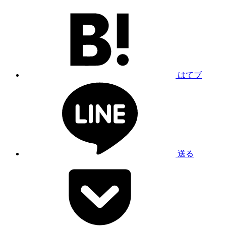
はてブ
送る