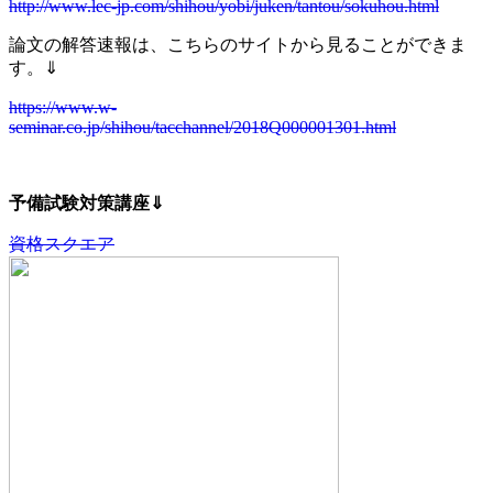
http://www.lec-jp.com/shihou/yobi/juken/tantou/sokuhou.html
論文の解答速報は、こちらのサイトから見ることができま
す。⇓
https://www.w-
seminar.co.jp/shihou/tacchannel/2018Q000001301.html
予備試験対策講座⇓
資格スクエア