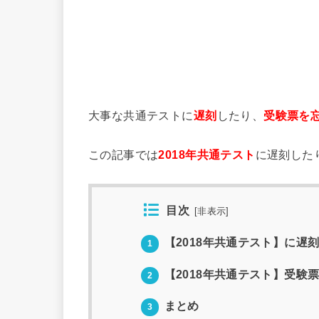
大事な共通テストに
遅刻
したり、
受験票を
この記事では
2018年共通テスト
に遅刻した
目次
[
非表示
]
【2018年共通テスト】に遅
1
【2018年共通テスト】受験
2
まとめ
3