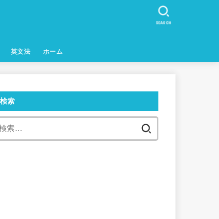
SEARCH
英文法
ホーム
検索
検
索: