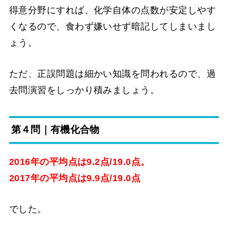
得意分野にすれば、化学自体の点数が安定しやす
くなるので、食わず嫌いせず暗記してしまいまし
ょう。
ただ、正誤問題は細かい知識を問われるので、過
去問演習をしっかり積みましょう。
第４問｜有機化合物
2016年の
平均点は9.2点
/19.0点。
2017年の
平均点は9.9点
/19.0点
でした。