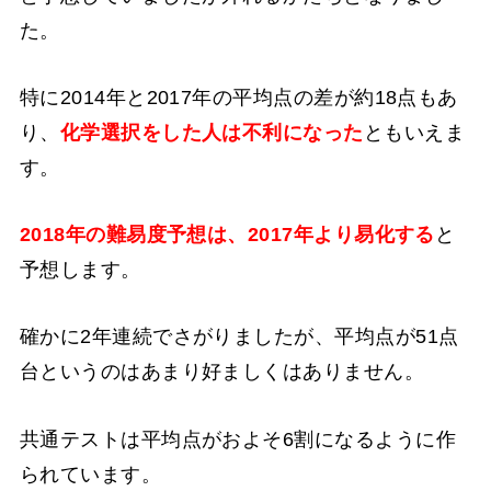
た。
特に2014年と2017年の平均点の差が約18点もあ
り、
化学選択をした人は不利になった
ともいえま
す。
2018年の難易度予想は、2017年より易化する
と
予想します。
確かに2年連続でさがりましたが、平均点が51点
台というのはあまり好ましくはありません。
共通テストは平均点がおよそ6割になるように作
られています。