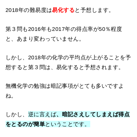
2018年の難易度は
易化する
と予想します。
第３問も2016年も2017年の得点率が50％程度
と、あまり変わっていません。
しかし、2018年の化学の平均点が上がることを予
想すると第３問は、易化すると予想されます。
無機化学の勉強は暗記事項がとても多いですよ
ね。
しかし、
逆に言えば
、暗記さえしてしまえば得点
をとるのが簡単
ということです。