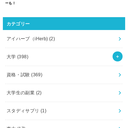
ーも！
カテゴリー
アイハーブ（iHerb)
(2)
大学
(398)
資格・試験
(369)
大学生の副業
(2)
スタディサプリ
(1)