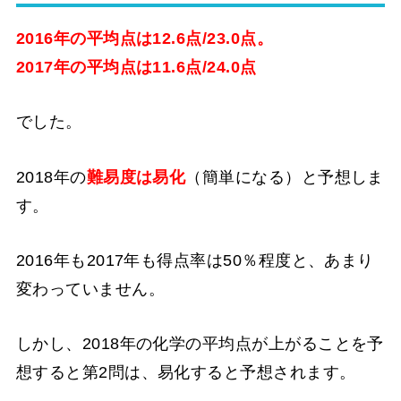
2016年の
平均点は12.6点
/23.0点。
2017年の
平均点は11.6点
/24.0点
でした。
2018年の
難易度は易化
（簡単になる）と予想しま
す。
2016年も2017年も得点率は50％程度と、あまり
変わっていません。
しかし、2018年の化学の平均点が上がることを予
想すると第2問は、易化すると予想されます。