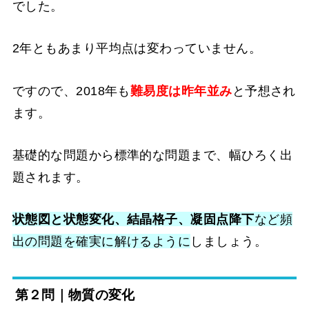
でした。
2年ともあまり平均点は変わっていません。
ですので、2018年も
難易度は昨年並み
と予想され
ます。
基礎的な問題から標準的な問題まで、幅ひろく出
題されます。
状態図と状態変化、結晶格子、凝固点降下
など頻
出の問題を確実に解けるように
しましょう。
第２問｜物質の変化