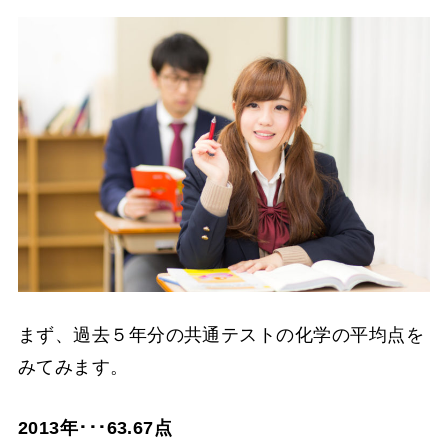
まず、過去５年分の共通テストの化学の平均点を
みてみます。
2013年･･･63.67点