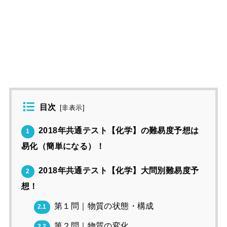
目次
[
非表示
]
2018年共通テスト【化学】の難易度予想は
1
易化（簡単になる）！
2018年共通テスト【化学】大問別難易度予
2
想！
第１問｜物質の状態・構成
2.1
第２問｜物質の変化
2.2