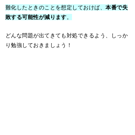
難化したときのことを想定しておけば、
本番で失
敗する可能性が減ります
。
どんな問題が出てきても対処できるよう、しっか
り勉強しておきましょう！