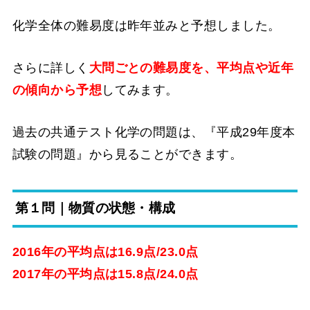
化学全体の難易度は昨年並みと予想しました。
さらに詳しく
大問ごとの難易度を、平均点や近年
の傾向から予想
してみます。
過去の共通テスト化学の問題は、『平成29年度本
試験の問題』から見ることができます。
第１問｜物質の状態・構成
2016年の
平均点は16.9点
/23.0点
2017年の
平均点は15.8点
/24.0点