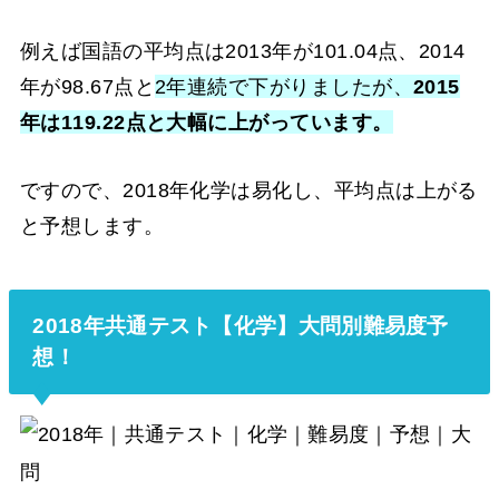
例えば国語の平均点は2013年が101.04点、2014
年が98.67点と
2年連続で下がりましたが、
2015
年は119.22点と大幅に上がっています。
ですので、2018年化学は易化し、平均点は上がる
と予想します。
2018年共通テスト【化学】大問別難易度予
想！