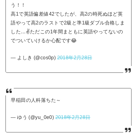
う！！
高1で英語偏差値42でしたが、高2の時死ぬほど英
語やって高2のラストで2級と準1級ダブル合格しま
した…✌ただこの1年間まともに英語やってないの
でついていけるか心配です😂
— よしき (@cos0p)
2018年2月28日
早稲田の人科落ちた～
— ゆう (@yu_0e0)
2018年2月28日