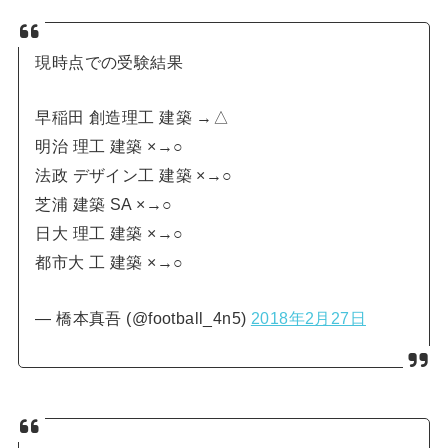
現時点での受験結果
早稲田 創造理工 建築 →△
明治 理工 建築 ×→○
法政 デザイン工 建築 ×→○
芝浦 建築 SA ×→○
日大 理工 建築 ×→○
都市大 工 建築 ×→○
— 橋本真吾 (@football_4n5)
2018年2月27日