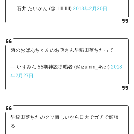
— 石井 たいかん (@_llIlIlIlI)
2018年2月20日
隣のおばあちゃんのお孫さん早稲田落ちたって
— いずみん 55期神説提唱者 (@izumin_4ver)
2018
年2月27日
早稲田落ちたのクソ悔しいから日大でガチで頑張
る