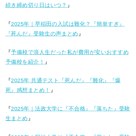
続き締め切り日はいつ？
』
『
2025年｜早稲田の入試は難化？『簡単すぎ』
『死んだ』受験生の声まとめ
』
『
予備校で浪人生だった私が費用が安いおすすめ
予備校を紹介！
』
『
2025年 共通テスト『死んだ』『難化』『爆
死』感想まとめ！
』
『
2025年｜法政大学に『不合格』『落ちた』受験
生まとめ
』