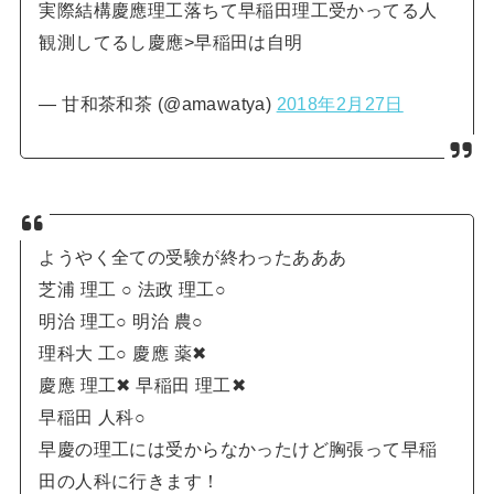
実際結構慶應理工落ちて早稲田理工受かってる人
観測してるし慶應>早稲田は自明
— 甘和茶和茶 (@amawatya)
2018年2月27日
ようやく全ての受験が終わったあああ
芝浦 理工 ○ 法政 理工○
明治 理工○ 明治 農○
理科大 工○ 慶應 薬✖
慶應 理工✖ 早稲田 理工✖
早稲田 人科○
早慶の理工には受からなかったけど胸張って早稲
田の人科に行きます！