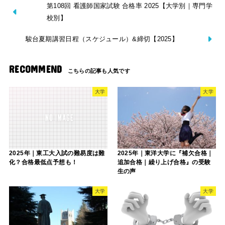
第108回 看護師国家試験 合格率 2025【大学別｜専門学
校別】
駿台夏期講習日程（スケジュール）&締切【2025】
RECOMMEND
大学
大学
2025年｜東工大入試の難易度は難
2025年｜東洋大学に『補欠合格｜
化？合格最低点予想も！
追加合格｜繰り上げ合格』の受験
生の声
大学
大学