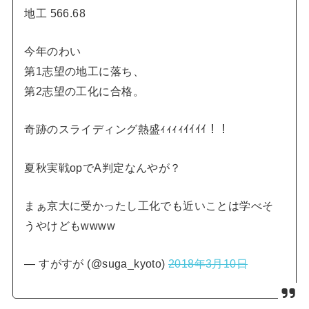
地工 566.68
今年のわい
第1志望の地工に落ち、
第2志望の工化に合格。
奇跡のスライディング熱盛ｨｨｨｨｲｲｲｲ！！
夏秋実戦opでA判定なんやが？
まぁ京大に受かったし工化でも近いことは学べそ
うやけどもwwww
— すがすが (@suga_kyoto)
2018年3月10日