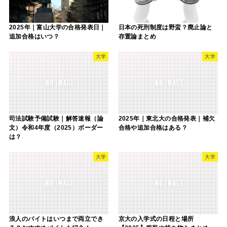
2025年｜富山大学の合格発表日｜
日本の死刑制度は野蛮？廃止論と
追加合格はいつ？
存置論まとめ
大学
大学
司法試験予備試験｜解答速報（論
2025年｜東北大の合格発表｜補欠
文）令和4年度（2025）ボーダー
合格や追加合格はある？
は？
大学
大学
浪人のバイトはいつまで両立でき
京大の入学式の日程と場所