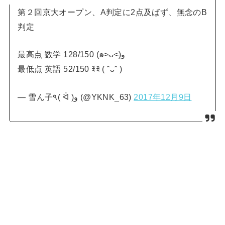
第２回京大オープン、A判定に2点及ばず、無念のB
判定
最高点 数学 128/150 (๑˃̵ᴗ˂̵)و
最低点 英語 52/150 ꉂꉂ ( ˆᴗˆ )
— 雪ん子٩( ᐛ )و (@YKNK_63)
2017年12月9日