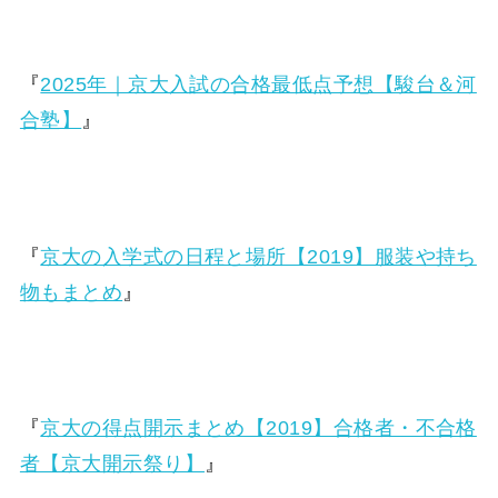
『
2025年｜京大入試の合格最低点予想【駿台＆河
合塾】
』
『
京大の入学式の日程と場所【2019】服装や持ち
物もまとめ
』
『
京大の得点開示まとめ【2019】合格者・不合格
者【京大開示祭り】
』