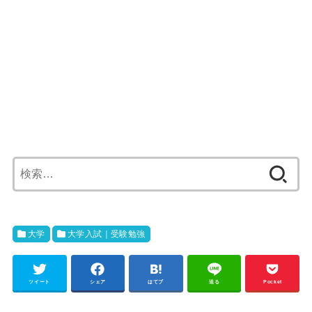
検
索:
大学
大学入試｜受験勉強
ツイート
シェア
はてブ
送る
Pocket