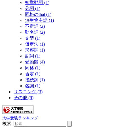
知覚動詞
(1)
分詞
(1)
同格のthat
(1)
無生物主語
(1)
不定詞
(2)
動名詞
(2)
文型
(1)
仮定法
(1)
形容詞
(1)
副詞
(1)
受動態
(4)
同格
(1)
否定
(1)
接続詞
(1)
名詞
(1)
リスニング
(3)
その他
(9)
大学受験ランキング
検索: