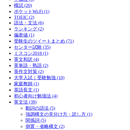
模試
(20)
ポケットWi-Fi
(1)
TOEIC
(2)
語法・文法
(6)
ランキング
(2)
偏差値
(1)
受験生のツイートまとめ
(71)
センター試験
(35)
ミスコン2018
(1)
英文和訳
(4)
英単語・熟語
(2)
英作文対策
(2)
大学入試｜受験勉強
(10)
家庭教師
(1)
英語長文
(1)
初心者向け勉強法
(4)
英文法
(39)
動詞の語法
(5)
強調構文の見分け方・訳し方
(1)
関係詞
(5)
倒置・省略構文
(2)