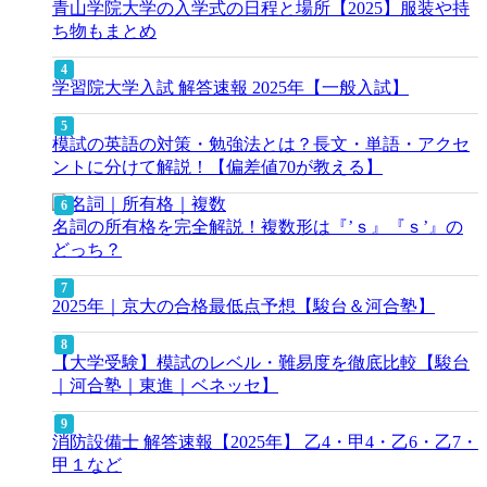
青山学院大学の入学式の日程と場所【2025】服装や持
ち物もまとめ
学習院大学入試 解答速報 2025年【一般入試】
模試の英語の対策・勉強法とは？長文・単語・アクセ
ントに分けて解説！【偏差値70が教える】
名詞の所有格を完全解説！複数形は『’ｓ』『ｓ’』の
どっち？
2025年｜京大の合格最低点予想【駿台＆河合塾】
【大学受験】模試のレベル・難易度を徹底比較【駿台
｜河合塾｜東進｜ベネッセ】
消防設備士 解答速報【2025年】 乙4・甲4・乙6・乙7・
甲１など