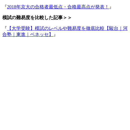
『
2018年京大の合格者最低点・合格最高点が発表！
』
模試の難易度を比較した記事＞＞
『
【大学受験】模試のレベルや難易度を徹底比較【駿台｜河
合塾｜東進｜ベネッセ】
』