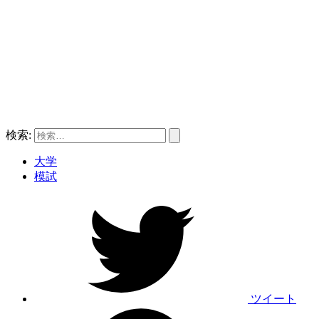
検索:
大学
模試
ツイート