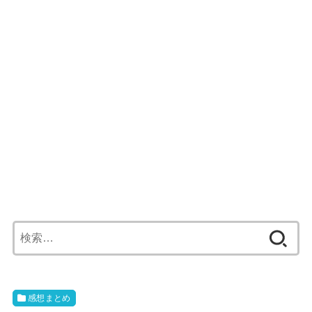
検
索:
感想まとめ