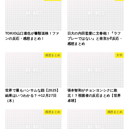
TOKIO山口達也が書類送検！ファ
日大の内田監督に文春砲！『ラフ
ンの反応・感想まとめ！
プレーではない』と発言か⁉反応・
感想まとめ
感想まとめ
大学
世界で最もハンサムな顔【2025】
張本智和がチョンヨンシクに敗
結果はいつわかる？⇒12月27日
北！？視聴者の反応まとめ【世界
（木）
卓球】
感想まとめ
感想まとめ