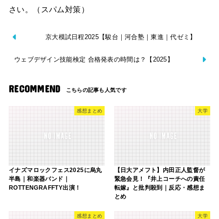
さい。（スパム対策）
京大模試日程2025【駿台｜河合塾｜東進｜代ゼミ】
ウェブデザイン技能検定 合格発表の時間は？【2025】
RECOMMEND
感想まとめ
大学
イナズマロックフェス2025に烏丸
【日大アメフト】内田正人監督が
半島‬｜和楽器バンド｜‪
緊急会見！『井上コーチへの責任
ROTTENGRAFFTY出演！
転嫁』と批判殺到｜反応・感想ま
とめ
感想まとめ
大学