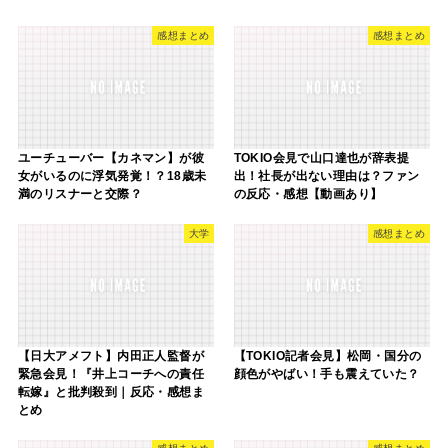
感想まとめ
感想まとめ
ユーチューバー【カネマン】が彼
TOKIO会見で山口達也が辞表提
女がいるのに浮気発覚！？18歳未
出！社長が出ない理由は？ファン
満のリスナーと交際？
の反応・感想【動画あり】
大学
感想まとめ
【日大アメフト】内田正人監督が
【TOKIO記者会見】松岡・国分の
緊急会見！『井上コーチへの責任
顔色がやばい！手も震えていた？
転嫁』と批判殺到｜反応・感想ま
とめ