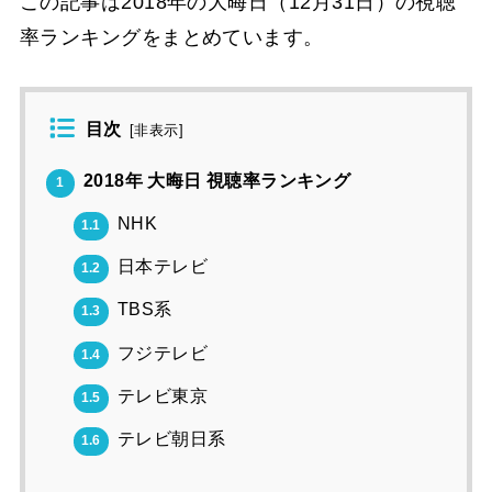
この記事は2018年の大晦日（12月31日）の視聴
率ランキングをまとめています。
目次
[
非表示
]
2018年 大晦日 視聴率ランキング
1
NHK
1.1
日本テレビ
1.2
TBS系
1.3
フジテレビ
1.4
テレビ東京
1.5
テレビ朝日系
1.6