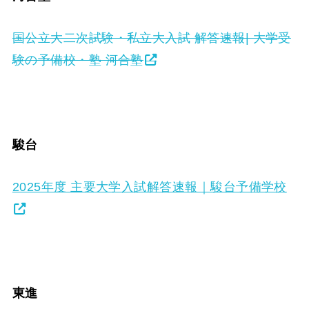
国公立大二次試験・私立大入試 解答速報| 大学受
験の予備校・塾 河合塾
駿台
2025年度 主要大学入試解答速報｜駿台予備学校
東進