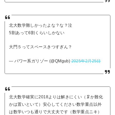
北大数学難しかったよな？な？泣
5割あって6割くらいしかない
大門５ってスペースきつすぎん？
— パワー系ガリゾー (@QMgub)
2025年2月25日
北大数学確実に2018よりは解きにくい（🦑か難化
かは置いといて）安心してください数学重点以外
は数学いつも通りで大丈夫です（数学重点ニキ）