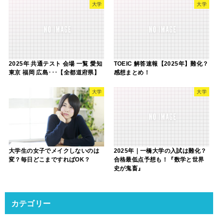
大学
大学
2025年 共通テスト 会場 一覧 愛知
TOEIC 解答速報【2025年】難化？
東京 福岡 広島･･･【全都道府県】
感想まとめ！
大学
大学
大学生の女子でメイクしないのは
2025年｜一橋大学の入試は難化？
変？毎日どこまですればOK？
合格最低点予想も！『数学と世界
史が鬼畜』
カテゴリー