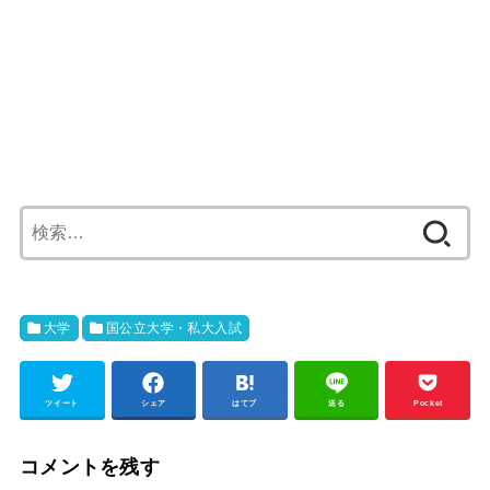
検
索:
大学
国公立大学・私大入試
ツイート
シェア
はてブ
送る
Pocket
コメントを残す