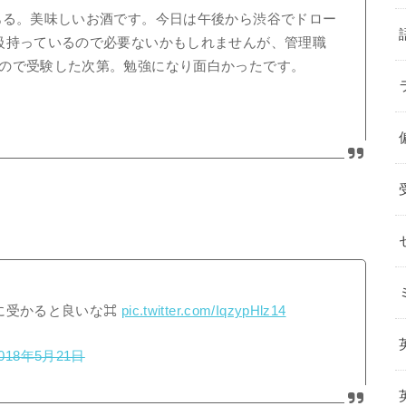
ある。美味しいお酒です。今日は午後から渋谷でドロー
級持っているので必要ないかもしれませんが、管理職
ので受験した次第。勉強になり面白かったです。
に受かると良いな⌘
pic.twitter.com/IqzypHlz14
018年5月21日