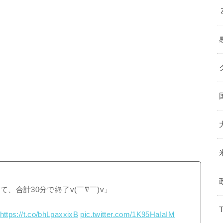
、合計30分で終了v(￣∇￣)v」
https://t.co/bhLpaxxixB
pic.twitter.com/1K95HaIaIM