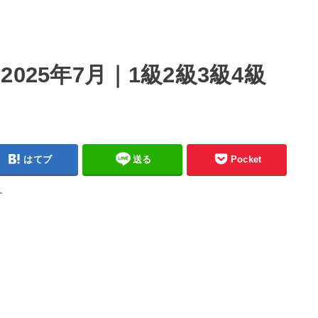
025年7月｜1級2級3級4級
はてブ
送る
Pocket
す