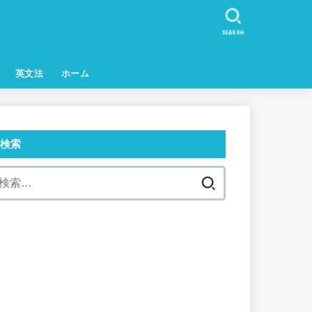
SEARCH
英文法
ホーム
検索
検
索: