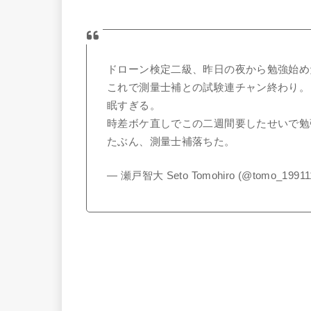
ドローン検定二級、昨日の夜から勉強始め
これで測量士補との試験連チャン終わり。
眠すぎる。
時差ボケ直しでこの二週間要したせいで勉
たぶん、測量士補落ちた。
— 瀬戸智大 Seto Tomohiro (@tomo_19911