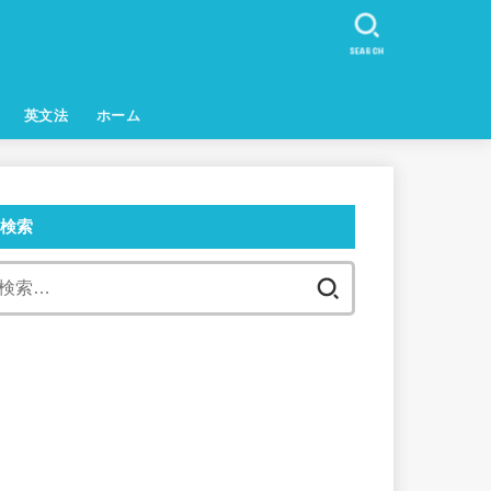
SEARCH
英文法
ホーム
検索
検
索: