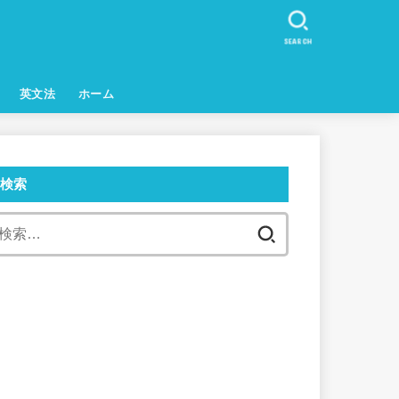
SEARCH
英文法
ホーム
検索
検
索: