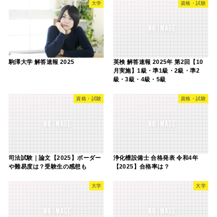
大学
資格・試験
駒澤大学 解答速報 2025
英検 解答速報 2025年 第2回【10
月実施】1級・準1級・2級・準2
級・3級・4級・5級
資格・試験
資格・試験
司法試験｜論文【2025】ボーダー
浄化槽設備士 合格発表 令和4年
や難易度は？受験生の感想も
【2025】合格率は？
大学
大学