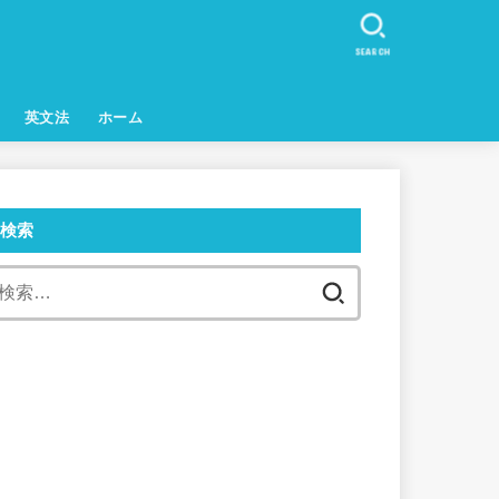
SEARCH
英文法
ホーム
検索
検
索: