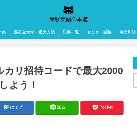
とめ
国公立大学・私大入試
記事一覧
センター試験
英文和訳
ルカリ招待コードで最大2000
Tしよう！
はてブ
送る
Pocket
す