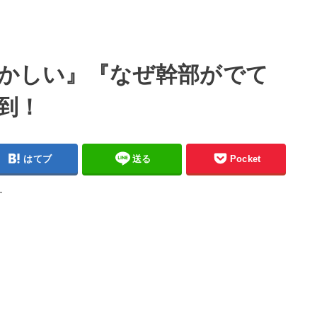
おかしい』『なぜ幹部がでて
到！
はてブ
送る
Pocket
す