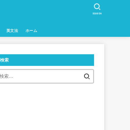
SEARCH
英文法
ホーム
検索
検
索: