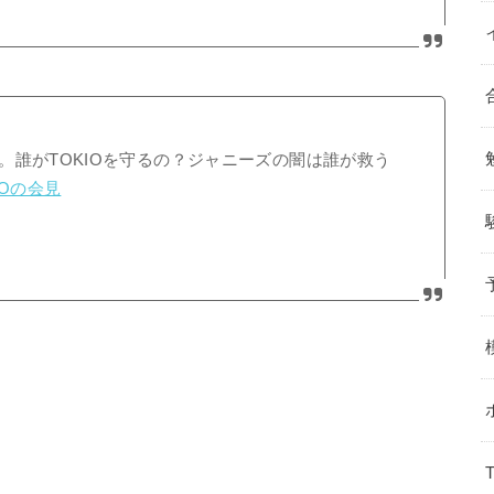
。誰がTOKIOを守るの？ジャニーズの闇は誰が救う
IOの会見