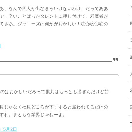
あ、なんで四人が出なきゃいけないわけ。だってああ
で、辛いことばっかタレントに押し付けて。邪魔者が
てさあ。ジャニーズは何かがおかしい！ⓉⓄⓀⒾⓄの
日
ないのはおかしいだろって批判はもっとも過ぎんだけど芸
員じゃなく社員どころか下手すると雇われてるだけの
すわ。まともな業界じゃねーよ。
8年5月2日