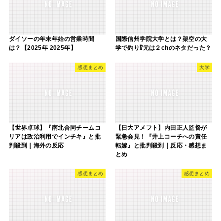
ダイソーの年末年始の営業時間
国際信州学院大学とは？架空の大
は？【2025年 2025年】
学で釣り⁉元は２chのネタだった？
感想まとめ
大学
【世界卓球】『南北合同チームコ
【日大アメフト】内田正人監督が
リアは政治利用でインチキ』と批
緊急会見！『井上コーチへの責任
判殺到｜海外の反応
転嫁』と批判殺到｜反応・感想ま
とめ
感想まとめ
感想まとめ