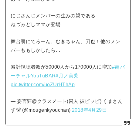
にじさんじメンバーの生みの親である
ねづみどしママが登場
舞台裏にでろーん、むぎちゃん、刀也！他のメン
バーももしかしたら…
累計視聴者数が50000人から170000人に増加
#超バ
ーチャルYouTuBAR
#月ノ美兎
pic.twitter.com/uoZUrHThAp
— 妄言狂@クラスメート(囚人 彼ピッピ) くまさん
ず🐻 (@mougenkyouchan)
2018年4月29日