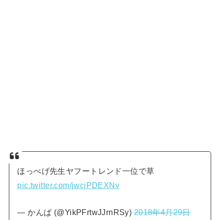
ほっぺげ先生ヤフートレンド一位で草
pic.twitter.com/jwcjPDEXNv
— かんぱ (@YikPFrtwJJrnRSy)
2018年4月29日