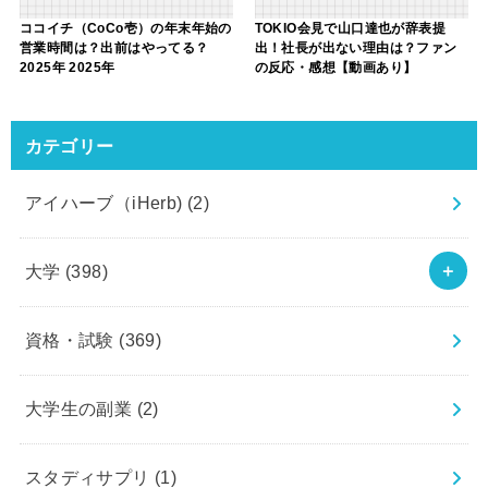
ココイチ（CoCo壱）の年末年始の
TOKIO会見で山口達也が辞表提
営業時間は？出前はやってる？
出！社長が出ない理由は？ファン
2025年 2025年
の反応・感想【動画あり】
カテゴリー
アイハーブ（iHerb)
(2)
大学
(398)
資格・試験
(369)
大学生の副業
(2)
スタディサプリ
(1)