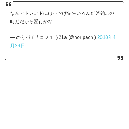
なんでトレンドにほっぺげ先生いるんだ🤔🤔この
時期だから淫行かな
— のりパチ🍼コミ１う21a (@noripachi)
2018年4
月29日