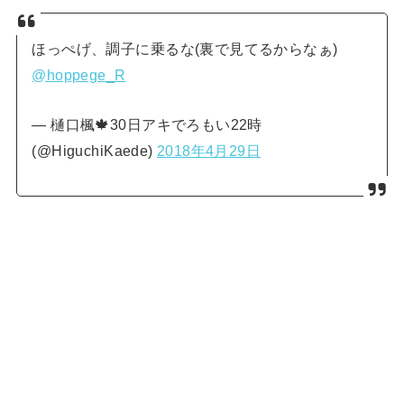
ほっぺげ、調子に乗るな(裏で見てるからなぁ)
@hoppege_R
— 樋口楓🍁30日アキでろもい22時
(@HiguchiKaede)
2018年4月29日