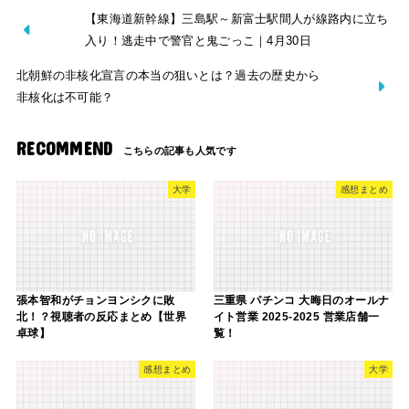
【東海道新幹線】三島駅～新富士駅間人が線路内に立ち
入り！逃走中で警官と鬼ごっこ｜4月30日
北朝鮮の非核化宣言の本当の狙いとは？過去の歴史から
非核化は不可能？
RECOMMEND
大学
感想まとめ
張本智和がチョンヨンシクに敗
三重県 パチンコ 大晦日のオールナ
北！？視聴者の反応まとめ【世界
イト営業 2025-2025 営業店舗一
卓球】
覧！
感想まとめ
大学