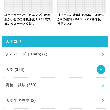
ユーチューバー【カネマン】が彼
【ファンの悲鳴】TOKIO山口達也
女がいるのに浮気発覚！？18歳未
がRの法則・DASH・ZIPを降板！
満のリスナーと交際？
反応まとめ
カテゴリー
アイハーブ（iHerb)
(2)
大学
(398)
資格・試験
(369)
大学生の副業
(2)