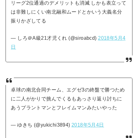
リーグ2位通過のデメリットも消滅 しかも表立って
は非難しにくい南北融和ムードとかいう大義名分
振りかざしてる
— しろ＠A級21才児くれ (@siroabcd)
2018年5月4
日
卓球の南北合同チーム、エグゼ3の終盤で勝つため
に二人がかりで挑んでくるもあっさり返り討ちに
あうプラントマンとフレイムマンみたいやった
— ゆきち (@yukichi3894)
2018年5月4日