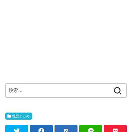
検
索:
感想まとめ