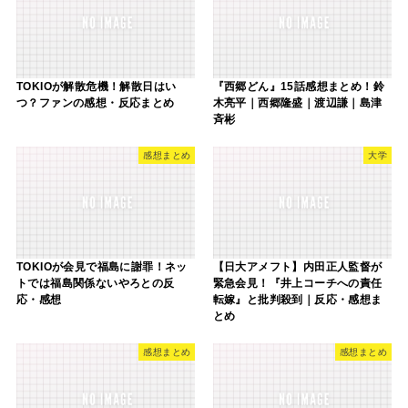
TOKIOが解散危機！解散日はい
『西郷どん‬』15話感想まとめ！鈴
つ？ファンの感想・反応まとめ
木亮平‬｜西郷隆盛‬｜‪渡辺謙‬｜島津
斉彬‬‬
感想まとめ
大学
TOKIOが会見で福島に謝罪！ネッ
【日大アメフト】内田正人監督が
トでは福島関係ないやろとの反
緊急会見！『井上コーチへの責任
応・感想
転嫁』と批判殺到｜反応・感想ま
とめ
感想まとめ
感想まとめ