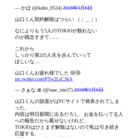
— かほ (@kaho_0524)
2018年5月6日
山口くん契約解除はつらい （；＿；）
なによりもう5人のTOKIOが観れない
のが残念すぎて……
これから
しっかり第2の人生を歩んでいって
ほしいな…
山口くんお疲れ様でした 😢😢
pic.twitter.com/PTw2LtC3hA
— さぁな 🎀 (@saac_mn37)
2018年5月6日
山口くんの脱退がはFCサイトで発表されてしま
った。
内容は明日新聞に出るだろし、お金を払ってる人
への報告だから載せないけれど。
TOKIOはひとまず解散はないので私は引き続き
応援する。