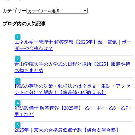
カテゴリー
ブログ内の人気記事
エネルギー管理士 解答速報【2025年】熱・電気｜ボー
ダーや合格点は？
青山学院大学の入学式の日程と場所【2025】服装や持
ち物もまとめ
模試の英語の対策・勉強法とは？長文・単語・アクセ
ントに分けて解説！【偏差値70が教える】
消防設備士 解答速報【2025年】 乙4・甲4・乙6・乙7・
甲１など
2025年｜京大の合格最低点予想【駿台＆河合塾】