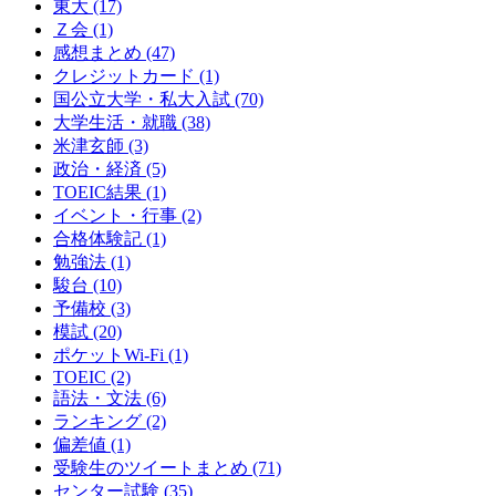
東大
(17)
Ｚ会
(1)
感想まとめ
(47)
クレジットカード
(1)
国公立大学・私大入試
(70)
大学生活・就職
(38)
米津玄師
(3)
政治・経済
(5)
TOEIC結果
(1)
イベント・行事
(2)
合格体験記
(1)
勉強法
(1)
駿台
(10)
予備校
(3)
模試
(20)
ポケットWi-Fi
(1)
TOEIC
(2)
語法・文法
(6)
ランキング
(2)
偏差値
(1)
受験生のツイートまとめ
(71)
センター試験
(35)