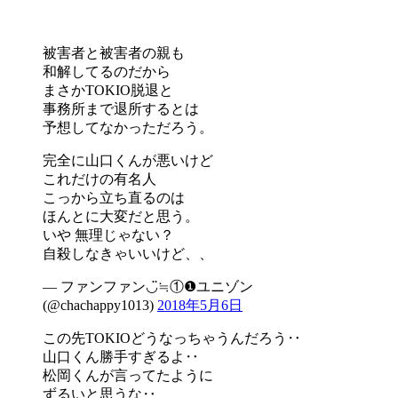
被害者と被害者の親も
和解してるのだから
まさかTOKIO脱退と
事務所まで退所するとは
予想してなかっただろう。
完全に山口くんが悪いけど
これだけの有名人
こっから立ち直るのは
ほんとに大変だと思う。
いや 無理じゃない？
自殺しなきゃいいけど、、
— ファンファン◡̈≒①❶ユニゾン
(@chachappy1013)
2018年5月6日
この先TOKIOどうなっちゃうんだろう‥
山口くん勝手すぎるよ‥
松岡くんが言ってたように
ずるいと思うな‥