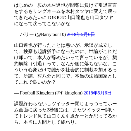
はじめの一歩の木村達也が間柴に負けて引退宣言
をするもリングネームを木村タツヤに変えて戻っ
てきたみたいにTOKIOの山口達也も山口タツヤ
になって戻ってこないかな
— バリー (@Barrytoon10)
2018年5月6日
山口達也が行ったことは悪いが、示談が成立し
て、検察も起訴猶予になったのに、世論がこれだ
け叩いて、本人が辞めたいって言っているが、契
約解除（引退）って、なんか腑に落ちないな。こ
ういう心象だけで誰かを社会的に制裁を加えるっ
て、所謂、村八分と同じで、本当の法治国家とし
てこれで良いのか？
— Football Kingdom (@f_kingdom)
2018年5月6日
課題終わらないしツイッター閉じよっつってホー
ム画面に戻った2秒後には、またツイッター開い
てトレンド見て山口くん引退かーとか思ってるか
ら、本当に人間として終わり。