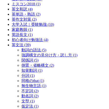
ミスコン2018
(1)
英文和訳
(4)
英単語・熟語
(2)
英作文対策
(2)
大学入試｜受験勉強
(10)
家庭教師
(1)
英語長文
(1)
初心者向け勉強法
(4)
英文法
(39)
動詞の語法
(5)
強調構文の見分け方・訳し方
(1)
関係詞
(5)
倒置・省略構文
(2)
知覚動詞
(1)
分詞
(1)
同格のthat
(1)
無生物主語
(1)
不定詞
(2)
動名詞
(2)
文型
(1)
仮定法
(1)