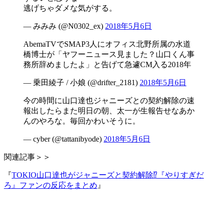
逃げちゃダメな気がする。
— みみみ (@N0302_ex)
2018年5月6日
AbemaTVでSMAP3人にオフィス北野所属の水道
橋博士が「ヤフーニュース見ました？山口くん事
務所辞めましたよ」と告げて急遽CM入る2018年
— 乗田綾子 / 小娘 (@drifter_2181)
2018年5月6日
今の時間に山口達也ジャニーズとの契約解除の速
報出したらまた明日の朝、太一が生報告せなあか
んのやろな。毎回かわいそうに。
— cyber (@tattanibyode)
2018年5月6日
関連記事＞＞
『
TOKIO山口達也がジャニーズと契約解除⁉『やりすぎだ
ろ』ファンの反応をまとめ
』