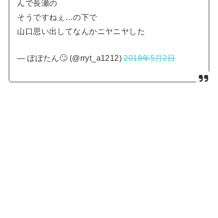
んで長瀬の
そうですねぇ…の下で
山口思い出してなんかニヤニヤした
— ぽぽたん🙄 (@rryt_a1212)
2018年5月2日