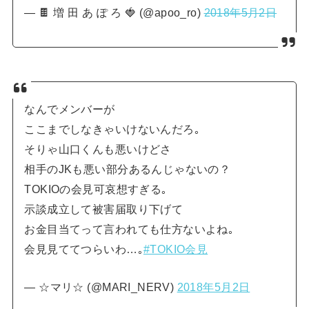
— 🍫 増 田 あ ぽ ろ 🍓 (@apoo_ro)
2018年5月2日
なんでメンバーが
ここまでしなきゃいけないんだろ｡
そりゃ山口くんも悪いけどさ
相手のJKも悪い部分あるんじゃないの‍？
TOKIOの会見可哀想すぎる｡
示談成立して被害届取り下げて
お金目当てって言われても仕方ないよね｡
会見見ててつらいわ…｡
#TOKIO会見
— ☆マリ☆ (@MARI_NERV)
2018年5月2日