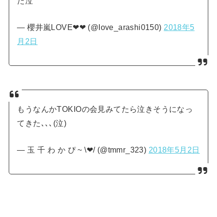
た泣
— 櫻井嵐LOVE❤❤ (@Iove_arashi0150)
2018年5
月2日
もうなんかTOKIOの会見みてたら泣きそうになっ
てきた､､､(泣)
— 玉 千 わ か ぴ ~ \❤︎/ (@tmmr_323)
2018年5月2日