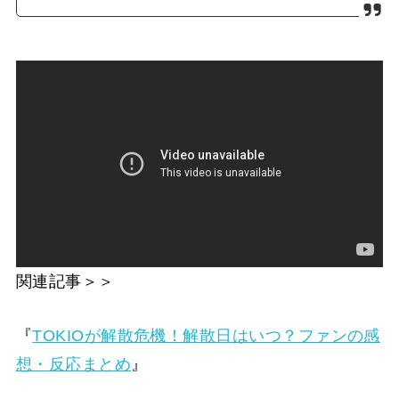
関連記事＞＞
『
TOKIOが解散危機！解散日はいつ？ファンの感
想・反応まとめ
』