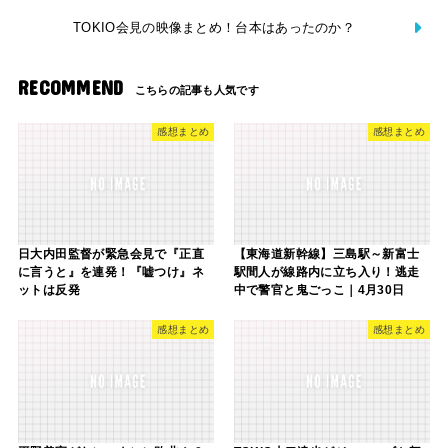
TOKIO会見の映像まとめ！台本はあったのか？
RECOMMEND
感想まとめ
感想まとめ
日大内田監督が緊急会見で『正直
【東海道新幹線】三島駅～新富士
に言うと』を連発！『嘘つけ』ネ
駅間人が線路内に立ち入り！逃走
ットは反発
中で警官と鬼ごっこ｜4月30日
感想まとめ
感想まとめ