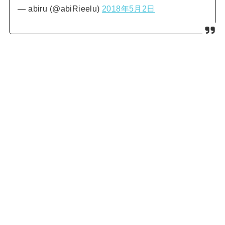
— abiru (@abiRieelu)
2018年5月2日