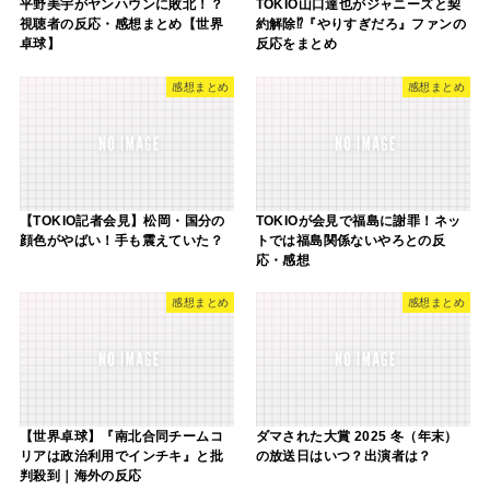
平野美宇がヤンハウンに敗北！？
TOKIO山口達也がジャニーズと契
視聴者の反応・感想まとめ【世界
約解除⁉『やりすぎだろ』ファンの
卓球】
反応をまとめ
感想まとめ
感想まとめ
【TOKIO記者会見】松岡・国分の
TOKIOが会見で福島に謝罪！ネッ
顔色がやばい！手も震えていた？
トでは福島関係ないやろとの反
応・感想
感想まとめ
感想まとめ
【世界卓球】『南北合同チームコ
ダマされた大賞 2025 冬（年末）
リアは政治利用でインチキ』と批
の放送日はいつ？出演者は？
判殺到｜海外の反応