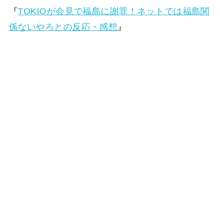
『
TOKIOが会見で福島に謝罪！ネットでは福島関
係ないやろとの反応・感想
』