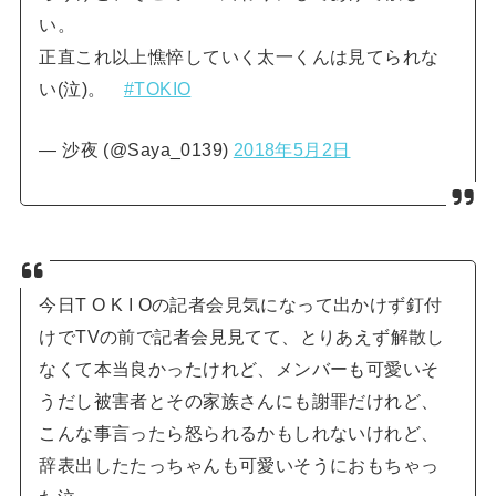
い。
正直これ以上憔悴していく太一くんは見てられな
い(泣)。
#TOKIO
— 沙夜 (@Saya_0139)
2018年5月2日
今日T O K I Oの記者会見気になって出かけず釘付
けでTVの前で記者会見見てて、とりあえず解散し
なくて本当良かったけれど、メンバーも可愛いそ
うだし被害者とその家族さんにも謝罪だけれど、
こんな事言ったら怒られるかもしれないけれど、
辞表出したたっちゃんも可愛いそうにおもちゃっ