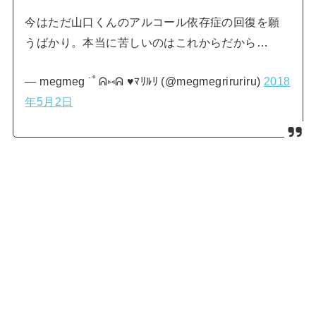
今はただ山口くんのアルコール依存症の回復を願
うばかり。本当に苦しいのはこれからだから…
— megmeg ˙˚ ᕱ⑅ᕱ ♥ﾏﾘﾙﾘ (@megmegriruriru)
2018
年5月2日