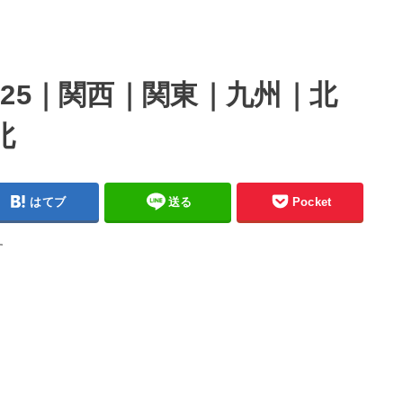
25｜関西｜関東｜九州｜北
北
はてブ
送る
Pocket
す