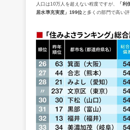
人口は10万人を超えない程度ですが、
「利
居水準充実度」199位
と多くの部門で高い評