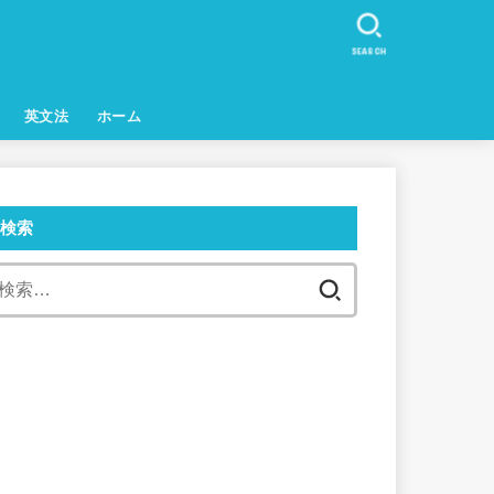
SEARCH
英文法
ホーム
検索
検
索: