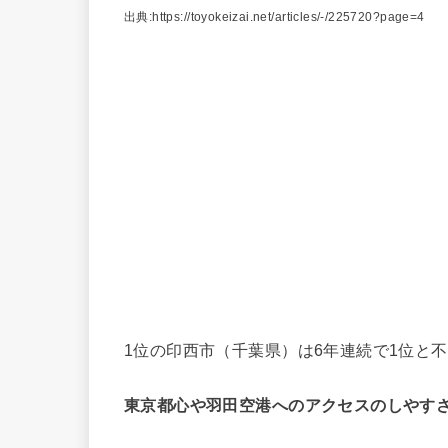
出典:https://toyokeizai.net/articles/-/225720?page=4
1位の印西市（千葉県）は6年連続で1位と
東京都心や羽田空港へのアクセスのしやす