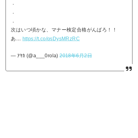
．
．
．
次はいつ頃かな、マナー検定合格がんばろ！！
あ…
https://t.co/qsDysMRzRC
— ｱﾔｶ (@a___0rola)
2018年6月2日