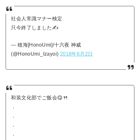
社会人常識マナー検定
只今終了しました✍
— 穂海[HonoUmi]/十六夜 神威
(@HonoUmi_Izayoi)
2018年6月2日
和装文化部でご飯会😋🍴
．
．
．
．