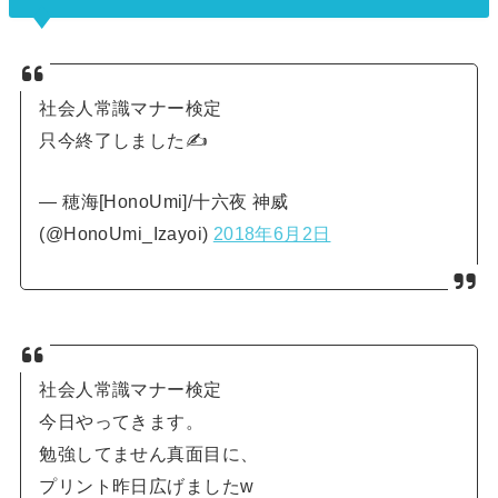
社会人常識マナー検定
只今終了しました✍
— 穂海[HonoUmi]/十六夜 神威
(@HonoUmi_Izayoi)
2018年6月2日
社会人常識マナー検定
今日やってきます。
勉強してません真面目に、
プリント昨日広げましたw