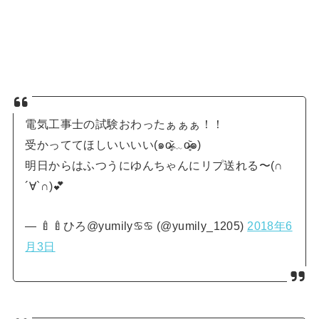
電気工事士の試験おわったぁぁぁ！！
受かっててほしいいいい(๑o̴̶̷̥᷅﹏o̴̶̷̥᷅๑)
明日からはふつうにゆんちゃんにリプ送れる〜(∩
´∀`∩)💕
— 🍼🍼ひろ@yumily♋♋ (@yumily_1205)
2018年6
月3日