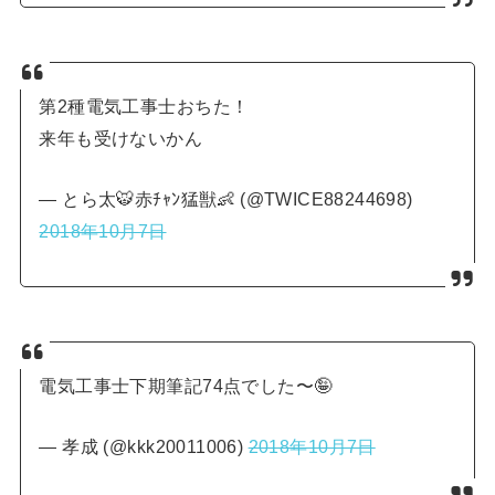
第2種電気工事士おちた！
来年も受けないかん
— とら太🐯赤ﾁｬﾝ猛獣👶 (@TWICE88244698)
2018年10月7日
電気工事士下期筆記74点でした〜🤪
— 孝成 (@kkk20011006)
2018年10月7日