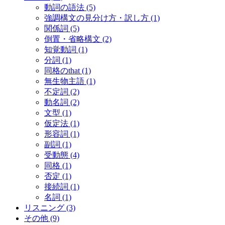
動詞の語法
(5)
強調構文の見分け方・訳し方
(1)
関係詞
(5)
倒置・省略構文
(2)
知覚動詞
(1)
分詞
(1)
同格のthat
(1)
無生物主語
(1)
不定詞
(2)
動名詞
(2)
文型
(1)
仮定法
(1)
形容詞
(1)
副詞
(1)
受動態
(4)
同格
(1)
否定
(1)
接続詞
(1)
名詞
(1)
リスニング
(3)
その他
(9)