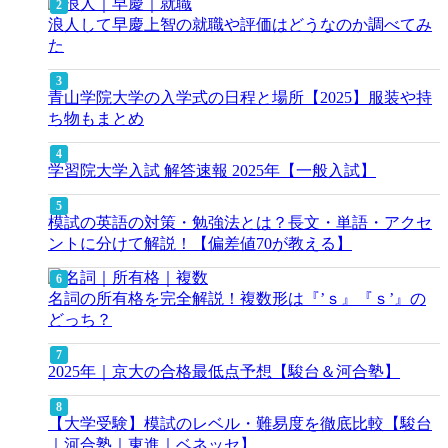
浪人して早慶上智の就職や評価はどうなのか調べてみ
た
青山学院大学の入学式の日程と場所【2025】服装や持
ち物もまとめ
学習院大学入試 解答速報 2025年【一般入試】
模試の英語の対策・勉強法とは？長文・単語・アクセ
ントに分けて解説！【偏差値70が教える】
名詞の所有格を完全解説！複数形は『’ｓ』『ｓ’』の
どっち？
2025年｜京大の合格最低点予想【駿台＆河合塾】
【大学受験】模試のレベル・難易度を徹底比較【駿台
｜河合塾｜東進｜ベネッセ】