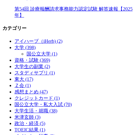
第54回 診療報酬請求事務能力認定試験 解答速報【2025
年】
カテゴリー
アイハーブ（iHerb)
(2)
大学
(398)
国公立大学
(1)
資格・試験
(369)
大学生の副業
(2)
スタディサプリ
(1)
東大
(17)
Ｚ会
(1)
感想まとめ
(47)
クレジットカード
(1)
国公立大学・私大入試
(70)
大学生活・就職
(38)
米津玄師
(3)
政治・経済
(5)
TOEIC結果
(1)